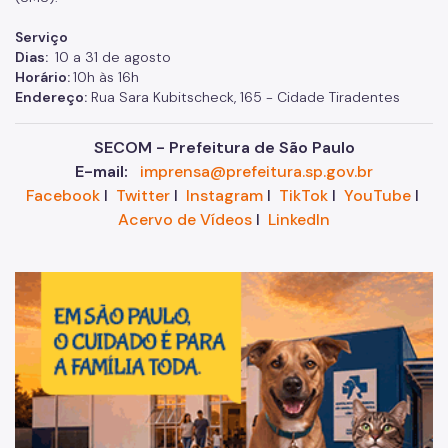
Serviço
Dias:
10 a 31 de agosto
Horário:
10h às 16h
Endereço:
Rua Sara Kubitscheck, 165 - Cidade Tiradentes
SECOM - Prefeitura de São Paulo
E-mail:
imprensa@prefeitura.sp.gov.br
Facebook
I
Twitter
I
Instagram
I
TikTok
I
YouTube
I
Acervo de Vídeos
I
LinkedIn
Im