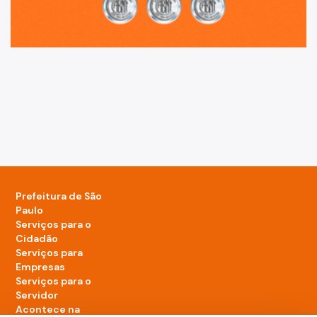
Prefeitura de São
Paulo
Serviços para o
Cidadão
Serviços para
Empresas
Serviços para o
Servidor
Acontece na