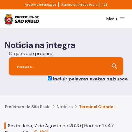
Divisor de acesso à informação
Divisor de transpa
Pular para o Conteúdo principal
Acesso à informação
Transparência São Paulo
156
Prefeitura de São Paulo
menu
Menu
Notícia na íntegra
O que você procura
search
Incluir palavras exatas na busca
Prefeitura de São Paulo
Notícias
Terminal Cidade Tiradentes terá ação de vacinação contra gripe e tríplice viral de 10 a 31 de agosto
Sexta-feira, 7 de Agosto de 2020 | Horário: 17:47