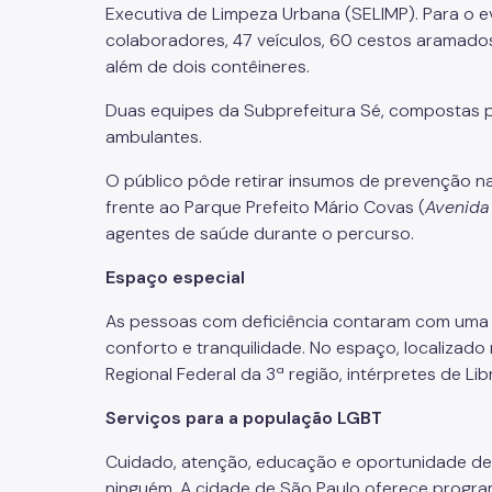
Executiva de Limpeza Urbana (SELIMP). Para o 
colaboradores, 47 veículos, 60 cestos aramados
além de dois contêineres.
Duas equipes da Subprefeitura Sé, compostas p
ambulantes.
O público pôde retirar insumos de prevenção n
frente ao Parque Prefeito Mário Covas (
Avenida 
agentes de saúde durante o percurso.
Espaço especial
As pessoas com deficiência contaram com uma
conforto e tranquilidade. No espaço, localizado 
Regional Federal da 3ª região, intérpretes de L
Serviços para a população LGBT
Cuidado, atenção, educação e oportunidade de 
ninguém. A cidade de São Paulo oferece program