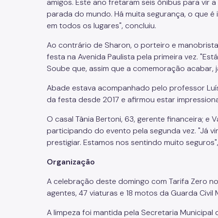
amigos. Este ano fretaram seis ônibus para vir
parada do mundo. Há muita segurança, o que é 
em todos os lugares", concluiu.
Ao contrário de Sharon, o porteiro e manobrist
festa na Avenida Paulista pela primeira vez. "Est
Soube que, assim que a comemoração acabar, já
Abade estava acompanhado pelo professor Luís 
da festa desde 2017 e afirmou estar impression
O casal Tânia Bertoni, 63, gerente financeira; e 
participando do evento pela segunda vez. "Já v
prestigiar. Estamos nos sentindo muito seguros",
Organização
A celebração deste domingo com Tarifa Zero no
agentes, 47 viaturas e 18 motos da Guarda Civil
A limpeza foi mantida pela Secretaria Municipal