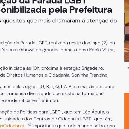
dição da Parada LGBT
nibilizada pela Prefeitura
Impostos e Taxas
os quesitos que mais chamaram a atenção do
Legislação
e
Licitações e Fornecedores
edição da Parada LGBT, realizada neste domingo (2), na
Nota do Milhão
 elétricos e shows de grandes nomes como Pablo Vittar,
Oportunidades
ão iniciada às 10h, próxima à estação Brigadeiro,
de Direitos Humanos e Cidadania, Soninha Francine.
Programas e Benefícios
 pelas siglas L,G, B, T, Q, I, A, P e o mais importante:
er a imensa diversidade que existe na forma das
se identificarem", afirmou.
ação de Políticas para LGBT+, que tem Léo Áquila, a
co unidades dos Centros de Cidadania LGBT+ que têm,
nsCidadania
. "É importante que todo mundo saiba, para