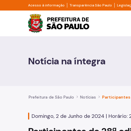
Pular para o Conteúdo principal
Divisor de acesso à informação
Divisor d
Acesso à informação
Transparência São Paulo
Legisla
Prefeitura de São Pa
Cidadão
Animais
Notícia na íntegra
Casa e Moradia
Cultura e Economia Criativa
Educação
Prefeitura de São Paulo
Notícias
Esportes e Lazer
Domingo, 2 de Junho de 2024 | Horário: 
Família e Assistência Social