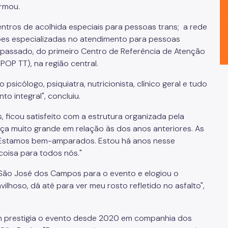
irmou.
tros de acolhida especiais para pessoas trans; a rede
es especializadas no atendimento para pessoas
 passado, do primeiro Centro de Referência de Atenção
POP TT), na região central.
sicólogo, psiquiatra, nutricionista, clínico geral e tudo
o integral", concluiu.
s, ficou satisfeito com a estrutura organizada pela
nça muito grande em relação às dos anos anteriores. As
. Estamos bem-amparados. Estou há anos nesse
coisa para todos nós."
 São José dos Campos para o evento e elogiou o
ilhoso, dá até para ver meu rosto refletido no asfalto",
on prestigia o evento desde 2020 em companhia dos