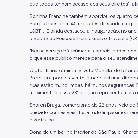
que todos tenham acesso aos seus direitos", af
Soninha Francine também abordou os quatro cen
SampaTrans, com 45 unidades de saúde e equip
LGBT+. E ainda destacou a inauguração, no ano
a Saúde de Pessoas Transexuais e Travestis (CR 
"Nesse serviço há inúmeras especialidades como p
o que esse público merece para o seu atendiment
O ator transformista Silvete Montilla, de 57 ano
Prefeitura para o evento. "Encontrei uma difere
ruas estão muito limpas, há muitos seguranças
movimento e essa 28ª edição representa muita 
Sharon Braga, comerciante de 22 anos, veio de
cuidado com as vias. "Está tudo limpíssimo, marav
divertiu-se.
Dona de um bar no interior de São Paulo, Shar