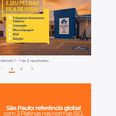
Normas e procedimentos
Exibindo 1 - 1 de 2 resultados.
1
2
São Paulo, ci