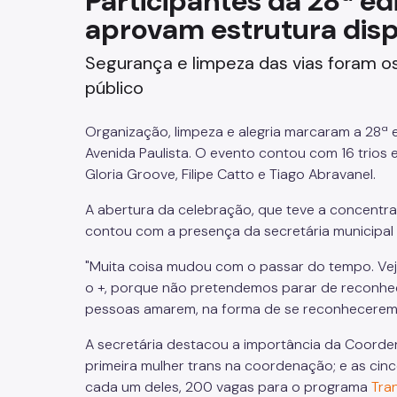
Participantes da 28ª e
aprovam estrutura dispo
Fazenda
Segurança e limpeza das vias foram 
Funerários e Cemiteriais
público
Mobilidade Urbana e Transport
Organização, limpeza e alegria marcaram a 28ª 
Rua e Bairro
Avenida Paulista. O evento contou com 16 trios
Gloria Groove, Filipe Catto e Tiago Abravanel.
Saúde e Bem-estar
A abertura da celebração, que teve a concentraç
contou com a presença da secretária municipal 
Segurança
"Muita coisa mudou com o passar do tempo. Vejamos
Trabalho
o +, porque não pretendemos parar de reconhec
pessoas amarem, na forma de se reconhecerem e 
A secretária destacou a importância da Coorden
primeira mulher trans na coordenação; e as cin
cada um deles, 200 vagas para o programa
Tra