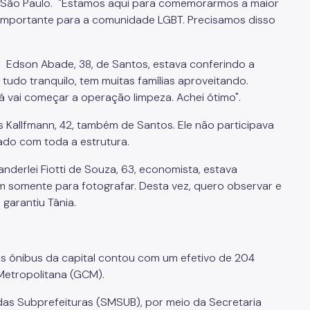
 a São Paulo. "Estamos aqui para comemorarmos a maior
importante para a comunidade LGBT. Precisamos disso
a Edson Abade, 38, de Santos, estava conferindo a
á tudo tranquilo, tem muitas famílias aproveitando.
 vai começar a operação limpeza. Achei ótimo".
Kallfmann, 42, também de Santos. Ele não participava
ado com toda a estrutura.
Vanderlei Fiotti de Souza, 63, economista, estava
im somente para fotografar. Desta vez, quero observar e
 garantiu Tânia.
s ônibus da capital contou com um efetivo de 204
 Metropolitana (GCM).
 das Subprefeituras (SMSUB), por meio da Secretaria