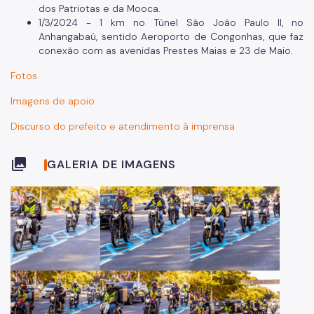
dos Patriotas e da Mooca.
1/3/2024 - 1 km no Túnel São João Paulo II, no
Anhangabaú, sentido Aeroporto de Congonhas, que faz
conexão com as avenidas Prestes Maias e 23 de Maio.
Fotos
Imagens de apoio
Discurso do prefeito e atendimento à imprensa
collections
GALERIA DE IMAGENS