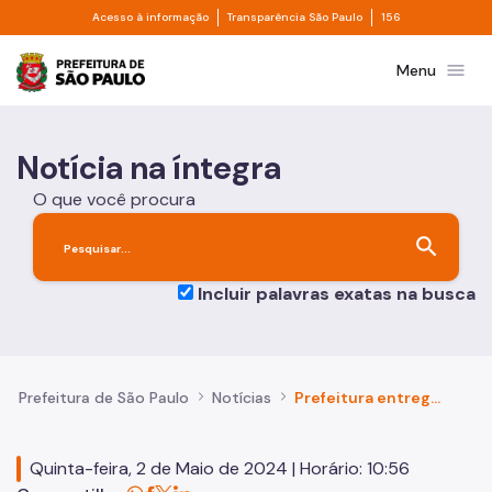
Divisor de acesso à informação
Divisor de transpa
Pular para o Conteúdo principal
Acesso à informação
Transparência São Paulo
156
Prefeitura de São Paulo
menu
Menu
Notícia na íntegra
O que você procura
search
Incluir palavras exatas na busca
Prefeitura de São Paulo
Notícias
Prefeitura entrega mais 8,1 km de Faixa Azul e chega a 98,2 km de sinalização para motos
Quinta-feira, 2 de Maio de 2024 | Horário: 10:56