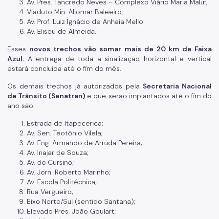
Av. Pres. Tancredo Neves – Complexo Viário Maria Maluf,
Viaduto Min. Aliomar Baleeiro,
Av. Prof. Luiz Ignácio de Anhaia Mello
Av. Eliseu de Almeida.
Esses
novos trechos vão somar mais de 20 km de Faixa
Azul.
A entrega de toda a sinalização horizontal e vertical
estará concluída até o fim do mês.
Os demais trechos já autorizados pela
Secretaria Nacional
de Trânsito (Senatran)
e que serão implantados até o fim do
ano são:
Estrada de Itapecerica;
Av. Sen. Teotônio Vilela;
Av. Eng. Armando de Arruda Pereira;
Av. Inajar de Souza;
Av. do Cursino;
Av. Jorn. Roberto Marinho;
Av. Escola Politécnica;
Rua Vergueiro;
Eixo Norte/Sul (sentido Santana);
Elevado Pres. João Goulart;