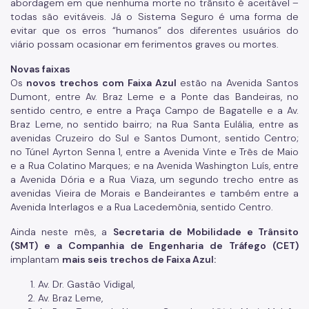
abordagem em que nenhuma morte no trânsito é aceitável –
todas são evitáveis. Já o Sistema Seguro é uma forma de
evitar que os erros “humanos” dos diferentes usuários do
viário possam ocasionar em ferimentos graves ou mortes.
Novas faixas
Os
novos trechos com Faixa Azul
estão na Avenida Santos
Dumont, entre Av. Braz Leme e a Ponte das Bandeiras, no
sentido centro, e entre a Praça Campo de Bagatelle e a Av.
Braz Leme, no sentido bairro; na Rua Santa Eulália, entre as
avenidas Cruzeiro do Sul e Santos Dumont, sentido Centro;
no Túnel Ayrton Senna 1, entre a Avenida Vinte e Três de Maio
e a Rua Colatino Marques; e na Avenida Washington Luís, entre
a Avenida Dória e a Rua Viaza, um segundo trecho entre as
avenidas Vieira de Morais e Bandeirantes e também entre a
Avenida Interlagos e a Rua Lacedemônia, sentido Centro.
Ainda neste mês, a
Secretaria de Mobilidade e Trânsito
(SMT) e a Companhia de Engenharia de Tráfego (CET)
implantam
mais seis trechos de Faixa Azul:
Av. Dr. Gastão Vidigal,
Av. Braz Leme,