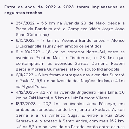
Entre os anos de 2022 e 2023, foram implantados os
seguintes trechos:
25/1/2022 - 5,5 km na Avenida 23 de Maio, desde a
Praça da Bandeira até o Complexo Viário Jorge João
Saad (Cebolinha).
6/10/2022 - 17 km na Avenida Bandeirantes - Afonso
D'Escragnolle Taunay, em ambos os sentidos.
9 e 10/2023 - 1,8 km no corredor Norte-Sul, entre as
avenidas Prestes Maia e Tiradentes; e 2,8 km, que
contemplaram as avenidas Santos Dumont, Rubem
Berta e Moreira Guimarães, até o Viaduto Indianópolis.
6/11/2023 - 6 km foram entregues nas avenidas Sumaré
e Paulo VI; 5,8 km na Avenida das Nações Unidas; e 4 km
na Miguel Yunes.
4/12/2023 - 9,2 km na Avenida Brigadeiro Faria Lima, 3,6
km na Zaki Narchi, e 5 km na Luiz Dumont Villares.
18/12/2023 - 20,2 km na Avenida Jacu Pêssego, em
ambos os sentidos; sendo 5km, entre a Rodovia Ayrton
Senna e a rua Américo Sugai. E, entre a Rua Zituo
Karasawa e o acesso à Santo André, com mais 15,2 km.
Já os 8,2 km na avenida do Estado, estão entre as ruas