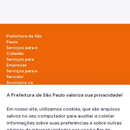
Prefeitura de São
Paulo
Serviços para o
Cidadão
Serviços para
Empresas
Serviços para o
Servidor
Acontece na
cidade
A Prefeitura de São Paulo valoriza sua privacidade!
LinkedIn da Prefeitura de São Paulo
TikTok da Prefeitura de São Paulo
YouTube da Prefeitura de São Paulo
X da Prefeitura de São Paulo
Instagram da Prefeitura de São Paulo
Facebook da Prefeitura de São Paulo
Em nosso site, utilizamos cookies, que são arquivos
Diário Oficial
salvos no seu computador para auxiliar a coletar
informações sobre suas preferências e sobre outras
páginas da internet visitadas por você a fim de