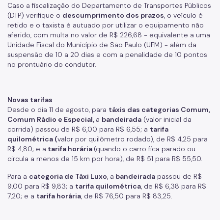
Caso a fiscalização do Departamento de Transportes Públicos
(DTP) verifique o
descumprimento dos prazos
, o veículo é
retido e o taxista é autuado por utilizar o equipamento não
aferido, com multa no valor de R$ 226,68 - equivalente a uma
Unidade Fiscal do Município de São Paulo (UFM) - além da
suspensão de 10 a 20 dias e com a penalidade de 10 pontos
no prontuário do condutor.
Novas tarifas
Desde o dia 11 de agosto, para
táxis das categorias Comum,
Comum Rádio e Especial,
a
bandeirada
(valor inicial da
corrida) passou de R$ 6,00 para R$ 6,55; a
tarifa
quilométrica (
valor por quilômetro rodado), de R$ 4,25 para
R$ 4,80; e a
tarifa horária
(quando o carro fica parado ou
circula a menos de 15 km por hora), de R$ 51 para R$ 55,50.
Para a
categoria de Táxi Luxo
, a
bandeirada
passou de R$
9,00 para R$ 9,83; a
tarifa quilométrica
, de R$ 6,38 para R$
7,20; e a
tarifa horária
, de R$ 76,50 para R$ 83,25.