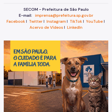
SECOM - Prefeitura de São Paulo
E-mail:
imprensa@prefeitura.sp.gov.br
Facebook
I
Twitter
I
Instagram
I
TikTok
I
YouTube
I
Acervo de Vídeos
I
LinkedIn
Im