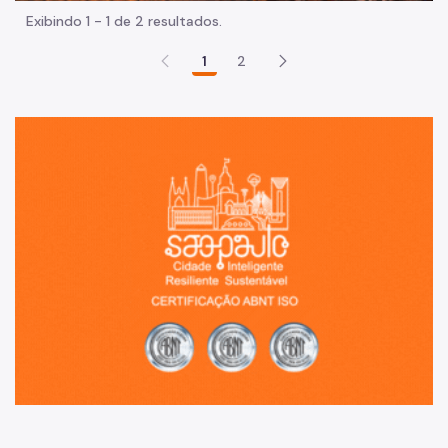
Exibindo 1 - 1 de 2 resultados.
1
2
Sã