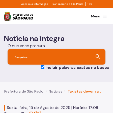
Divisor de acesso à informação
Divisor de transpa
Pular para o Conteúdo principal
Acesso à informação
Transparência São Paulo
156
Prefeitura de São Paulo
menu
Menu
Notícia na íntegra
O que você procura
search
Incluir palavras exatas na busca
Prefeitura de São Paulo
Notícias
Taxistas devem atualizar taxímetro até 20 de outubro de 2025
Sexta-feira, 15 de Agosto de 2025 | Horário: 17:08