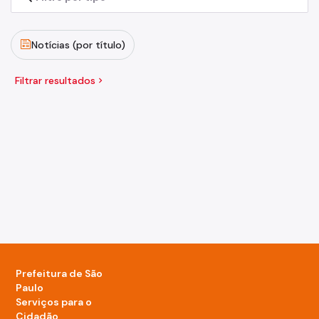
Notícias (por título)
Filtrar resultados
keyboard_arrow_right
Prefeitura de São
Paulo
Serviços para o
Cidadão