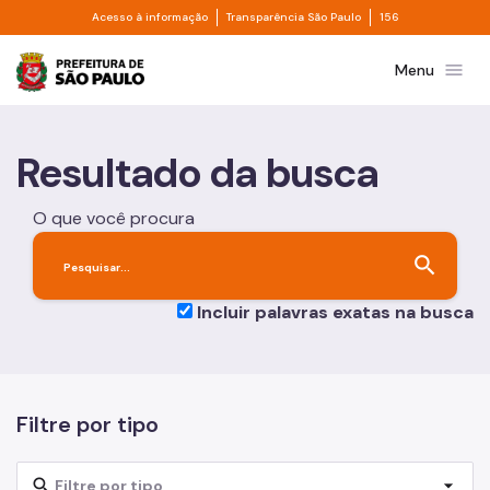
Divisor de acesso à informação
Divisor de transpa
Pular para o Conteúdo principal
Acesso à informação
Transparência São Paulo
156
Prefeitura de São Paulo
menu
Menu
Resultado da busca
O que você procura
search
Incluir palavras exatas na busca
Filtre por tipo
search
arrow_drop_down