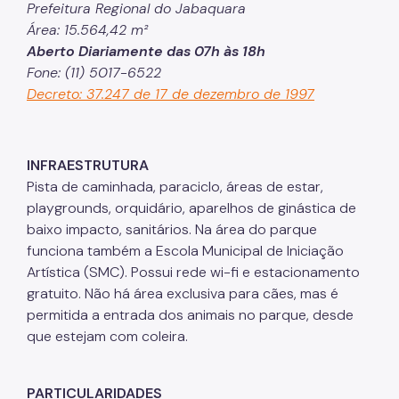
Prefeitura Regional do Jabaquara
Projetos Urbanos
Área: 15.564,42 m²
Aberto Diariamente das 07h às 18h
Informações Ambientais
Fone: (11) 5017-6522
Decreto: 37.247 de 17 de dezembro de 1997
Licenciamento Ambiental
Licenciamento Ambiental Industrial
INFRAESTRUTURA
Licenciamento Ambiental Não-Industrial
Pista de caminhada, paraciclo, áreas de estar,
Heliponto
playgrounds, orquidário, aparelhos de ginástica de
baixo impacto, sanitários. Na área do parque
Áreas Contaminadas
funciona também a Escola Municipal de Iniciação
Estudos Ambientais
Artística (SMC). Possui rede wi-fi e estacionamento
gratuito. Não há área exclusiva para cães, mas é
Produtos Perigosos
permitida a entrada dos animais no parque, desde
que estejam com coleira.
TCA - Termo de Compromisso Ambiental
Motogeradores
PARTICULARIDADES