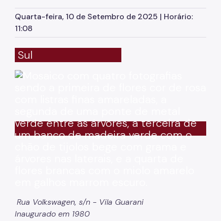
Herbário Municipal
Quarta-feira, 10 de Setembro de 2025 | Horário:
Parques Urbanos
11:08
Parques Concessionados
Sul
Unidades de Conservação
Trilha Interparques
Viveiros Municipais
Educação Ambiental UMAPAZ
Programação
Planetários
Planejamento Ambiental
Patrimônio Ambiental
Rua Volkswagen, s/n - Vila Guarani
Inaugurado em 1980
Biosampa