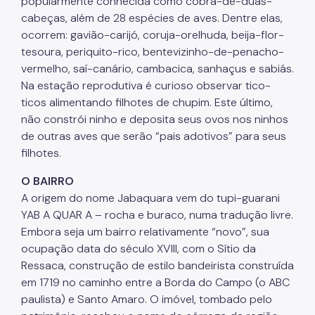
popularmente conhecida como cobra-de-duas-
cabeças, além de 28 espécies de aves. Dentre elas,
ocorrem: gavião-carijó, coruja-orelhuda, beija-flor-
tesoura, periquito-rico, bentevizinho-de-penacho-
vermelho, saí-canário, cambacica, sanhaçus e sabiás.
Na estação reprodutiva é curioso observar tico-
ticos alimentando filhotes de chupim. Este último,
não constrói ninho e deposita seus ovos nos ninhos
de outras aves que serão “pais adotivos” para seus
filhotes.
O BAIRRO
A origem do nome Jabaquara vem do tupi-guarani
YAB A QUAR A – rocha e buraco, numa tradução livre.
Embora seja um bairro relativamente “novo”, sua
ocupação data do século XVIII, com o Sítio da
Ressaca, construção de estilo bandeirista construída
em 1719 no caminho entre a Borda do Campo (o ABC
paulista) e Santo Amaro. O imóvel, tombado pelo