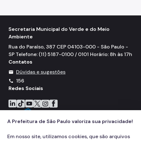
Secretaria Municipal do Verde e do Meio
Ambiente
Rua do Paraíso, 387 CEP 04103-000 - São Paulo -
SP Telefone: (11) 5187-0100 / 0101 Horário: 8h às 17h
Contatos
Dúvidas e sugestões
mail
156
call
Redes Sociais
Icone do LinkedIn
Icone do TikTok
Icone do YouTube
Icone do X
Icone do Instagram
Icone do Facebook
A Prefeitura de São Paulo valoriza sua privacidade!
Em nosso site, utilizamos cookies, que são arquivos