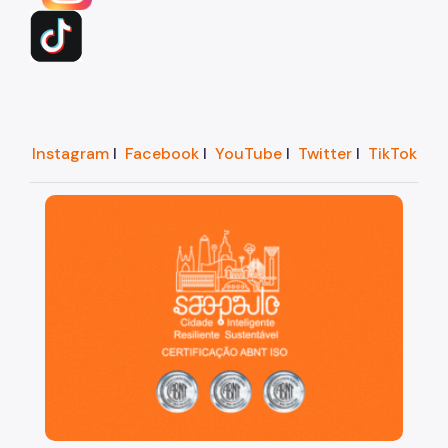
Instagram
I
Facebook
I
YouTube
I
Twitter
I
TikTok
São Paulo, cidade inteligente, resiliente e sustentáve