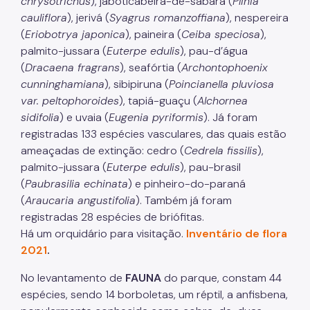
chrysotrichus
), jaboticabeira-de-sabará (
Plinia
cauliflora
), jerivá (
Syagrus romanzoffiana
), nespereira
Áreas Protegidas, Áreas Verdes e Espaços Livres
(
Eriobotrya japonica
), paineira (
Ceiba speciosa
),
palmito-jussara (
Euterpe edulis
), pau-d’água
Plano de Ação Climática
(
Dracaena fragrans
), seafórtia (
Archontophoenix
Serviços Ambientais
cunninghamiana
), sibipiruna (
Poincianella pluviosa
var. peltophoroides
), tapiá-guaçu (
Alchornea
Educação Ambiental
sidifolia
) e uvaia (
Eugenia pyriformis
). Já foram
Programas
registradas 133 espécies vasculares, das quais estão
ameaçadas de extinção: cedro (
Cedrela fissilis
),
Município VerdeAzul
palmito-jussara (
Euterpe edulis
), pau-brasil
(
Paubrasilia echinata
) e pinheiro-do-paraná
Resíduos Sólidos
(
Araucaria angustifolia
). Também já foram
Legislação
registradas 28 espécies de briófitas.
Há um orquidário para visitação.
Inventário de flora
Biblioteca
2021
.
Ouvidoria Geral
No levantamento de
FAUNA
do parque, constam 44
espécies, sendo 14 borboletas, um réptil, a anfisbena,