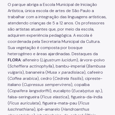
IPVA
O parque abriga a Escola Municipal de Iniciação
Artística, única escola de artes de São Paulo a
Fiscalização Ambiental
trabalhar com a integração das linguagens artísticas,
atendendo crianças de 5 a 12 anos. Os professores
Defesa e Valorização Ambiental
são artistas atuantes que, por meio da escola,
TAC - Termo de Ajustamento de Conduta
adquirem experiência pedagógica. A escola é
coordenada pela Secretaria Municipal da Cultura.
Mudanças Climáticas
Sua vegetação é composta por bosque
heterogêneo e áreas ajardinadas. Destaques da
Comitê do Clima
FLORA
: alfeneiro (
Ligustrum lucidum
), árvore-polvo
Inventário de GEE
(
Schefflera actinophylla
), bambu-imperial (
Bambusa
vulgaris
), bananeira (
Musa x paradisiaca
), cafeeiro
Plano de Ação Climática
(
Coffea arabica
), cedro (
Cedrela fissilis
), cipreste-
COMFROTA-SP
italiano (
Cupressus sempervirens
), copaíba
(
Copaifera langsdorffii
), eucalipto (
Eucalyptus sp
.),
Planos
falsa-seringueira (
Ficus elastica
), figueira-da-índia
(
Ficus auriculata
), figueira-mata-pau (
Ficus
Mata Atlântica
luschnathiana
), ipê-amarelo (
Handroanthus
Arborização Urbana