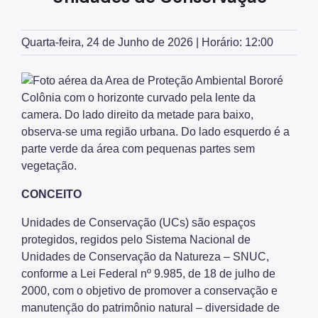
Fauna Silvestre
Herbário Municipal
Quarta-feira, 24 de Junho de 2026 | Horário: 12:00
Parques Urbanos
Parques Concessionados
Unidades de Conservação
Trilha Interparques
Viveiros Municipais
CONCEITO
Educação Ambiental UMAPAZ
Unidades de Conservação (UCs) são espaços
Programação
protegidos, regidos pelo Sistema Nacional de
Planetários
Unidades de Conservação da Natureza – SNUC,
conforme a Lei Federal nº 9.985, de 18 de julho de
Planejamento Ambiental
2000, com o objetivo de promover a conservação e
manutenção do patrimônio natural – diversidade de
Patrimônio Ambiental