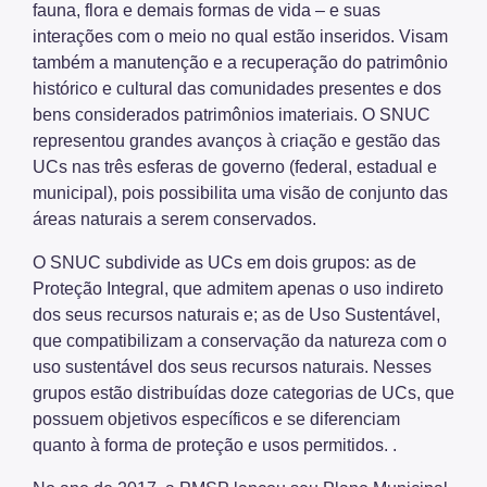
fauna, flora e demais formas de vida – e suas
Biosampa
interações com o meio no qual estão inseridos. Visam
também a manutenção e a recuperação do patrimônio
Projetos Urbanos
histórico e cultural das comunidades presentes e dos
bens considerados patrimônios imateriais. O SNUC
Informações Ambientais
representou grandes avanços à criação e gestão das
Licenciamento Ambiental
UCs nas três esferas de governo (federal, estadual e
municipal), pois possibilita uma visão de conjunto das
Licenciamento Ambiental Industrial
áreas naturais a serem conservados.
Licenciamento Ambiental Não-Industrial
O SNUC subdivide as UCs em dois grupos: as de
Proteção Integral, que admitem apenas o uso indireto
Heliponto
dos seus recursos naturais e; as de Uso Sustentável,
Áreas Contaminadas
que compatibilizam a conservação da natureza com o
uso sustentável dos seus recursos naturais. Nesses
Estudos Ambientais
grupos estão distribuídas doze categorias de UCs, que
Produtos Perigosos
possuem objetivos específicos e se diferenciam
quanto à forma de proteção e usos permitidos. .
TCA - Termo de Compromisso Ambiental