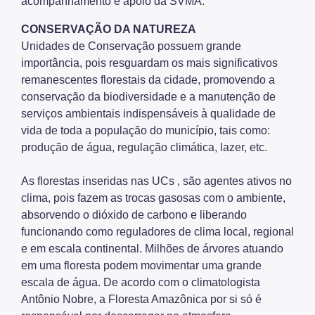
acompanhamento e apoio da SVMA.
Arborização Urbana
CONSERVAÇÃO DA NATUREZA
Unidades de Conservação possuem grande
Áreas Protegidas, Áreas Verdes e Espaços Livres
importância, pois resguardam os mais significativos
remanescentes florestais da cidade, promovendo a
Plano de Ação Climática
conservação da biodiversidade e a manutenção de
Serviços Ambientais
serviços ambientais indispensáveis à qualidade de
vida de toda a população do município, tais como:
Educação Ambiental
produção de água, regulação climática, lazer, etc.
Programas
As florestas inseridas nas UCs , são agentes ativos no
Município VerdeAzul
clima, pois fazem as trocas gasosas com o ambiente,
absorvendo o dióxido de carbono e liberando
Resíduos Sólidos
funcionando como reguladores de clima local, regional
Legislação
e em escala continental. Milhões de árvores atuando
em uma floresta podem movimentar uma grande
Biblioteca
escala de água. De acordo com o climatologista
Antônio Nobre, a Floresta Amazônica por si só é
Ouvidoria Geral