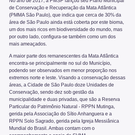
No ano de 2017, a PMSP lançou seu Plano Municipal
Motogeradores
de Conservação e Recuperação da Mata Atlântica
IPVA
(PMMA São Paulo), que indica que cerca de 30% da
área de São Paulo ainda está coberta por este bioma,
Fiscalização Ambiental
um dos mais ricos em biodiversidade do mundo, mas
por outro lado, configura-se também como um dos
Defesa e Valorização Ambiental
mais ameaçados.
TAC - Termo de Ajustamento de Conduta
A maior parte dos remanescentes da Mata Atlântica
Mudanças Climáticas
encontra-se principalmente no sul do Município,
podendo ser observados em menor proporção nos
Comitê do Clima
extremos norte e leste. Visando a conservação dessas
áreas, a Cidade de São Paulo doze Unidades de
Inventário de GEE
Conservação, sendo dez sob gestão da
Plano de Ação Climática
municipalidade e duas privadas, que são a Reserva
Particular do Patrimônio Natural - RPPN Mutinga,
COMFROTA-SP
gerida pela Associação do Sítio Anhanguera e a
RPPN Solo Sagrado, gerida pela Igreja Messiânica
Planos
Mundial do Brasil. Ambas contam com o
Mata Atlântica