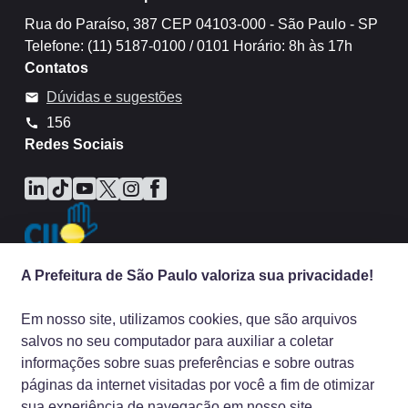
Rua do Paraíso, 387 CEP 04103-000 - São Paulo - SP
Telefone: (11) 5187-0100 / 0101 Horário: 8h às 17h
Contatos
Dúvidas e sugestões
mail
156
call
Redes Sociais
Icone do LinkedIn
Icone do TikTok
Icone do YouTube
Icone do X
Icone do Instagram
Icone do Facebook
A Prefeitura de São Paulo valoriza sua privacidade!
Em nosso site, utilizamos cookies, que são arquivos
salvos no seu computador para auxiliar a coletar
informações sobre suas preferências e sobre outras
páginas da internet visitadas por você a fim de otimizar
sua experiência de navegação em nosso site,