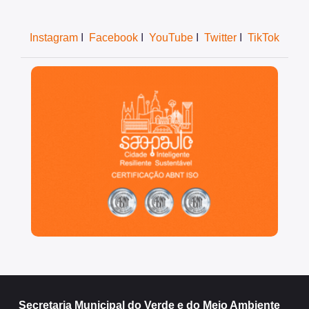
Instagram
I
Facebook
I
YouTube
I
Twitter
I
TikTok
São Paulo, cidade inteligente, resiliente e sustentável
Secretaria Municipal do Verde e do Meio Ambiente