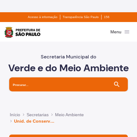
Divisor de acesso à informação
Divisor de transparê
Pular para o Conteúdo principal
Acesso à informação
Transparência São Paulo
156
Prefeitura de São Paulo
menu
Menu
Secretaria Municipal do
Verde e do Meio Ambiente
search
Início
Secretarias
Meio Ambiente
Unid. de Conservação