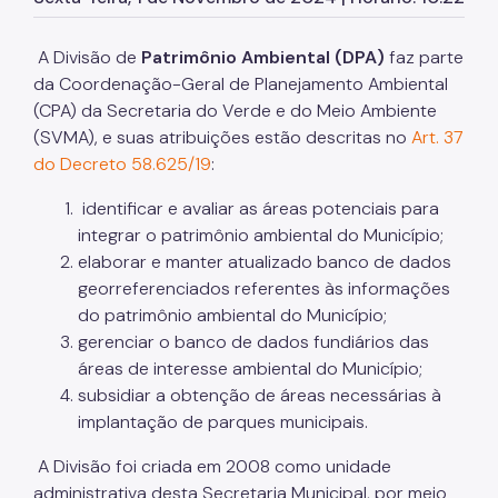
Herbário Municipal
Parques Urbanos
A Divisão de
Patrimônio Ambiental (DPA)
faz parte
da Coordenação-Geral de Planejamento Ambiental
Parques Concessionados
(CPA) da Secretaria do Verde e do Meio Ambiente
Unidades de Conservação
(SVMA), e suas atribuições estão descritas no
Art. 37
do Decreto 58.625/19
:
Trilha Interparques
identificar e avaliar as áreas potenciais para
Viveiros Municipais
integrar o patrimônio ambiental do Município;
elaborar e manter atualizado banco de dados
Educação Ambiental UMAPAZ
georreferenciados referentes às informações
Programação
do patrimônio ambiental do Município;
gerenciar o banco de dados fundiários das
Planetários
áreas de interesse ambiental do Município;
subsidiar a obtenção de áreas necessárias à
Planejamento Ambiental
implantação de parques municipais.
Patrimônio Ambiental
A Divisão foi criada em 2008 como unidade
Biosampa
administrativa desta Secretaria Municipal, por meio