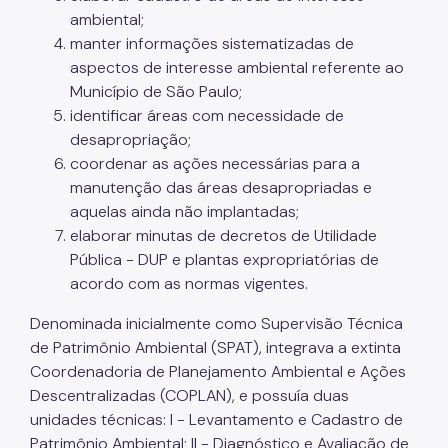
IPVA
ambiental;
manter informações sistematizadas de
Fiscalização Ambiental
aspectos de interesse ambiental referente ao
Defesa e Valorização Ambiental
Município de São Paulo;
identificar áreas com necessidade de
TAC - Termo de Ajustamento de Conduta
desapropriação;
coordenar as ações necessárias para a
Mudanças Climáticas
manutenção das áreas desapropriadas e
aquelas ainda não implantadas;
Comitê do Clima
elaborar minutas de decretos de Utilidade
Inventário de GEE
Pública - DUP e plantas expropriatórias de
acordo com as normas vigentes.
Plano de Ação Climática
Denominada inicialmente como Supervisão Técnica
COMFROTA-SP
de Patrimônio Ambiental (SPAT), integrava a extinta
Planos
Coordenadoria de Planejamento Ambiental e Ações
Descentralizadas (COPLAN), e possuía duas
Mata Atlântica
unidades técnicas: I - Levantamento e Cadastro de
Patrimônio Ambiental; II - Diagnóstico e Avaliação de
Arborização Urbana