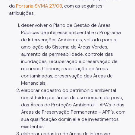
da
Portaria SVMA 27/08
, com as seguintes
Projetos Urbanos
atribuições:
Informações Ambientais
desenvolver o Plano de Gestão de Áreas
Públicas de interesse ambiental e o Programa
Licenciamento Ambiental
de Intervenções Ambientais, voltado para a
Licenciamento Ambiental Industrial
ampliação do Sistema de Áreas Verdes,
aumento da permeabilidade, controle das
Licenciamento Ambiental Não-Industrial
inundações, recuperação e preservação de
recursos hídricos, reabilitação de áreas
Heliponto
contaminadas, preservação das Áreas de
Áreas Contaminadas
Mananciais;
elaborar cadastro do patrimônio ambiental
Estudos Ambientais
constituído por áreas de uso comum do povo,
Produtos Perigosos
das Áreas de Proteção Ambiental - APA´s e das
Áreas de Preservação Permanente - APP´s, com
TCA - Termo de Compromisso Ambiental
sua qualificação dominial e de investimentos
Motogeradores
existentes;
elaborar cadastro de áreas de interesse