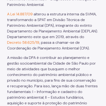
Patrimônio Ambiental.
Áreas Protegidas, Áreas Verdes e Espaços Livres
A Lei 14.887/09
alterou a estrutura interna da SVMA,
Plano de Ação Climática
transformando a SPAT em Divisão Técnica de
Patrimônio Ambiental (DPA), integrante do extinto
Serviços Ambientais
Departamento de Planejamento Ambiental (DEPLAN).
Educação Ambiental
Departamento este que em 2019, através do
Decreto 58.625/19
, passa a chamar-se de
Programas
Coordenação de Planejamento Ambiental (CPA).
Município VerdeAzul
A missão da DPA é contribuir ao planejamento e
gestão socioambiental da Cidade de São Paulo por
Resíduos Sólidos
meio de atividades que busquem o melhor
Legislação
conhecimento do patrimônio ambiental público e
privado no município, para fins de sua conservação
Biblioteca
e recuperação. Para isso, lança mão de duas frentes
fundamentais: I - Informação e cadastro do
Ouvidoria Geral
patrimônio ambiental; II – Estudos fundiários,
aquisição e suporte à proteção do patrimônio