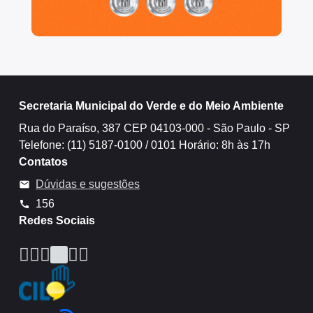
IPVA
Fiscalização Ambiental
Defesa e Valorização Ambiental
TAC - Termo de Ajustamento de Conduta
Secretaria Municipal do Verde e do Meio Ambiente
Rua do Paraíso, 387 CEP 04103-000 - São Paulo - SP
Mudanças Climáticas
Telefone: (11) 5187-0100 / 0101 Horário: 8h às 17h
Comitê do Clima
Contatos
Dúvidas e sugestões
mail
Inventário de GEE
156
call
Plano de Ação Climática
Redes Sociais
COMFROTA-SP
Icone do LinkedIn
Icone do TikTok
Icone do YouTube
Icone do X
Icone do Instagram
Icone do Facebook
Planos
Mata Atlântica