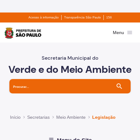
Divisor de acesso à informação
Divisor de transparê
Pular para o Conteúdo principal
Acesso à informação
Transparência São Paulo
156
Prefeitura de São Paulo
menu
Menu
Secretaria Municipal do
Verde e do Meio Ambiente
search
Início
Secretarias
Meio Ambiente
Legislação
menu