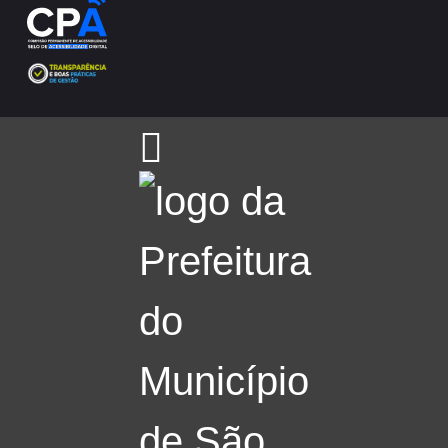
Arborização Urbana
Áreas Protegidas, Áreas Verdes e Espaços Livres
Plano de Ação Climática
Serviços Ambientais
Educação Ambiental
Programas
Município VerdeAzul
Resíduos Sólidos
Legislação
Biblioteca
Ouvidoria Geral