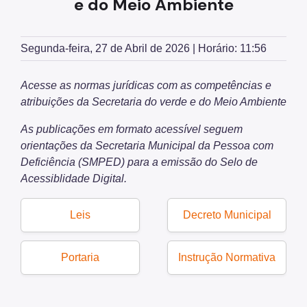
e do Meio Ambiente
Herbário Municipal
Parques Urbanos
Segunda-feira, 27 de Abril de 2026 | Horário: 11:56
Parques Concessionados
Acesse as normas jurídicas com as competências e
Unidades de Conservação
atribuições da Secretaria do verde e do Meio Ambiente
Trilha Interparques
As publicações em formato acessível seguem
orientações da Secretaria Municipal da Pessoa com
Viveiros Municipais
Deficiência (SMPED) para a emissão do Selo de
Educação Ambiental UMAPAZ
Acessiblidade Digital.
Programação
Leis
Decreto Municipal
Planetários
Portaria
Instrução Normativa
Planejamento Ambiental
Patrimônio Ambiental