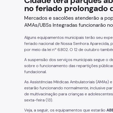
Cidade terá parques ab
no feriado prolongado 
Fazenda
Mercados e sacolões atenderão a pop
Funerários e Cemiteriais
AMAs/UBSs Integradas funcionarão n
Mobilidade Urbana e Transport
Alguns equipamentos municipais terão seu expedi
Rua e Bairro
feriado nacional de Nossa Senhora Aparecida, p
por meio da lei nº 6.802. O 12 de outubro tamb
Saúde e Bem-estar
A suspensão dos serviços municipais segue o 
sobre o funcionamento das repartições públicas
Segurança
fundacional.
Trabalho
As Assistências Médicas Ambulatoriais (AMAs) 
estarão funcionando normalmente, inclusive par
de multivacinação para crianças e adolescentes
sexta-feira (13).
Veja, a seguir, os equipamentos que estarão
AB