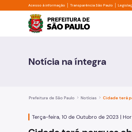
Pular para o Conteúdo principal
Divisor de acesso à informação
Divisor d
Acesso à informação
Transparência São Paulo
Legisla
Prefeitura de São Pa
Cidadão
Animais
Notícia na íntegra
Casa e Moradia
Cultura e Economia Criativa
Educação
Prefeitura de São Paulo
Notícias
Esportes e Lazer
Terça-feira, 10 de Outubro de 2023 | Horá
Família e Assistência Social