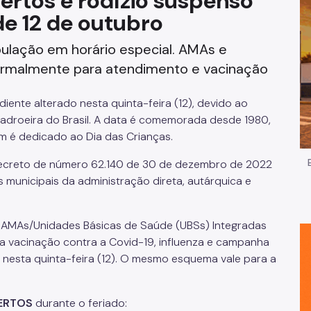
ertos e rodízio suspenso
de 12 de outubro
Impostos e Taxas
ulação em horário especial. AMAs e
Legislação
ormalmente para atendimento e vacinação
e
Licitações e Fornecedores
ente alterado nesta quinta-feira (12), devido ao
Nota do Milhão
adroeira do Brasil. A data é comemorada desde 1980,
ém é dedicado ao Dia das Crianças.
Oportunidades
decreto de número 62.140 de 30 de dezembro de 2022
 municipais da administração direta, autárquica e
Programas e Benefícios
e AMAs/Unidades Básicas de Saúde (UBSs) Integradas
a vacinação contra a Covid-19, influenza e campanha
 nesta quinta-feira (12). O mesmo esquema vale para a
ERTOS
durante o feriado: