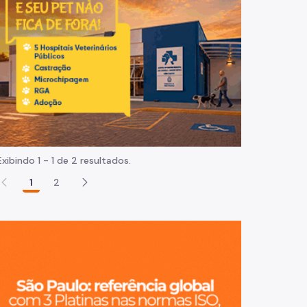
Normas e procedimentos
Exibindo 1 - 1 de 2 resultados.
1
2
São Paulo, ci