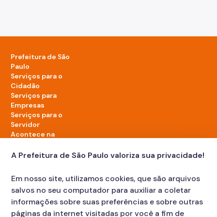
Prefeitura de São
Paulo
Serviços para o
Cidadão
Serviços para
Empresas
Serviços para o
Servidor
Acontece na
cidade
A Prefeitura de São Paulo valoriza sua privacidade!
LinkedIn da Prefeitura de São Paulo
TikTok da Prefeitura de São Paulo
YouTube da Prefeitura de São Paulo
X da Prefeitura de São Paulo
Instagram da Prefeitura de São Paulo
Facebook da Prefeitura de São Paulo
Em nosso site, utilizamos cookies, que são arquivos
Diário Oficial
salvos no seu computador para auxiliar a coletar
informações sobre suas preferências e sobre outras
páginas da internet visitadas por você a fim de