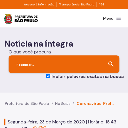
Divisor de acesso à informação
Divisor de transpa
Pular para o Conteúdo principal
Acesso à informação
Transparência São Paulo
156
Prefeitura de São Paulo
menu
Menu
Notícia na íntegra
O que você procura
search
Incluir palavras exatas na busca
Prefeitura de São Paulo
Notícias
Coronavírus: Prefeitura investe R$ 1,1 bilhão na área da saúde
Segunda-feira, 23 de Março de 2020 | Horário: 16:43