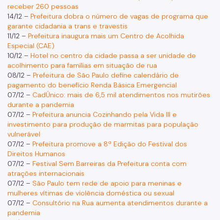
receber 260 pessoas
14/12 –
Prefeitura dobra o número de vagas de programa que
garante cidadania a trans e travestis
11/12 –
Prefeitura inaugura mais um Centro de Acolhida
Especial (CAE)
10/12 –
Hotel no centro da cidade passa a ser unidade de
acolhimento para famílias em situação de rua
08/12 –
Prefeitura de São Paulo define calendário de
pagamento do benefício Renda Básica Emergencial
07/12 –
CadÚnico: mais de 6,5 mil atendimentos nos mutirões
durante a pandemia
07/12 –
Prefeitura anuncia Cozinhando pela Vida III e
investimento para produção de marmitas para população
vulnerável
07/12 –
Prefeitura promove a 8ª Edição do Festival dos
Direitos Humanos
07/12 –
Festival Sem Barreiras da Prefeitura conta com
atrações internacionais
07/12 –
São Paulo tem rede de apoio para meninas e
mulheres vítimas de violência doméstica ou sexual
07/12 –
Consultório na Rua aumenta atendimentos durante a
pandemia