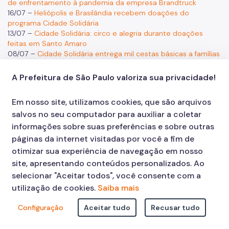
de enfrentamento à pandemia da empresa Brandtruck
16/07 –
Heliópolis e Brasilândia recebem doações do
programa Cidade Solidária
13/07 –
Cidade Solidária: circo e alegria durante doações
feitas em Santo Amaro
08/07 –
Cidade Solidária entrega mil cestas básicas a famílias
vulneráveis de Heliópolis
06/07
–
Cidade Solidária arrecada quatro toneladas de
A Prefeitura de São Paulo valoriza sua privacidade!
alimentos em terminais municipais de ônibus
03/07 –
Cidade Solidária atende comunidades da capital
Em nosso site, utilizamos cookies, que são arquivos
com mantimentos, saúde e cultura
salvos no seu computador para auxiliar a coletar
01/07 –
Cidade Solidária supera a entrega de 700 mil cestas
básicas
informações sobre suas preferências e sobre outras
12/06 –
Cidade Solidária supera 500 mil cestas entregues a
páginas da internet visitadas por você a fim de
famílias em situação de vulnerabilidade
otimizar sua experiência de navegação em nosso
10/06 –
Cidade Solidária: Confira os locais para doações
site, apresentando conteúdos personalizados. Ao
durante o ponto facultativo
selecionar "Aceitar todos", você consente com a
04/06 –
Prefeitura entrega alimentos arrecadados nos
terminais de ônibus para a campanha Cidade Solidária
utilização de cookies.
Saiba mais
02/06 –
Banco de Alimentos da Prefeitura recebe 59
toneladas de mantimentos da Associação Paulista de
Configuração
Aceitar tudo
Recusar tudo
Supermercados
29/05 –
Cidade Solidária recebe mais 440 mil cestas básicas