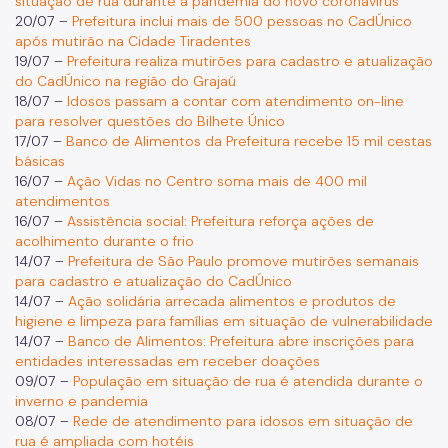
situação de rua durante a pandemia do novo coronavírus
20/07 –
Prefeitura inclui mais de 500 pessoas no CadÚnico
após mutirão na Cidade Tiradentes
19/07 –
Prefeitura realiza mutirões para cadastro e atualização
do CadÚnico na região do Grajaú
18/07 –
Idosos passam a contar com atendimento on-line
para resolver questões do Bilhete Único
17/07 –
Banco de Alimentos da Prefeitura recebe 15 mil cestas
básicas
16/07 –
Ação Vidas no Centro soma mais de 400 mil
atendimentos
16/07 –
Assistência social: Prefeitura reforça ações de
acolhimento durante o frio
14/07 –
Prefeitura de São Paulo promove mutirões semanais
para cadastro e atualização do CadÚnico
14/07 –
Ação solidária arrecada alimentos e produtos de
higiene e limpeza para famílias em situação de vulnerabilidade
14/07 –
Banco de Alimentos: Prefeitura abre inscrições para
entidades interessadas em receber doações
09/07 –
População em situação de rua é atendida durante o
inverno e pandemia
08/07 –
Rede de atendimento para idosos em situação de
rua é ampliada com hotéis