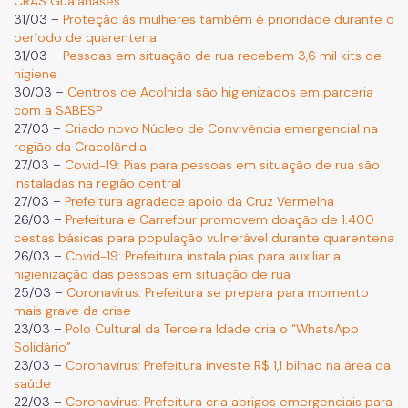
CRAS Guaianases
31/03 –
Proteção às mulheres também é prioridade durante o
período de quarentena
31/03 –
Pessoas em situação de rua recebem 3,6 mil kits de
higiene
30/03 –
Centros de Acolhida são higienizados em parceria
com a SABESP
27/03 –
Criado novo Núcleo de Convivência emergencial na
região da Cracolândia
27/03 –
Covid-19: Pias para pessoas em situação de rua são
instaladas na região central
27/03 –
Prefeitura agradece apoio da Cruz Vermelha
26/03 –
Prefeitura e Carrefour promovem doação de 1.400
cestas básicas para população vulnerável durante quarentena
26/03 –
Covid-19: Prefeitura instala pias para auxiliar a
higienização das pessoas em situação de rua
25/03 –
Coronavírus: Prefeitura se prepara para momento
mais grave da crise
23/03 –
Polo Cultural da Terceira Idade cria o “WhatsApp
Solidário”
23/03 –
Coronavírus: Prefeitura investe R$ 1,1 bilhão na área da
saúde
22/03 –
Coronavírus: Prefeitura cria abrigos emergenciais para