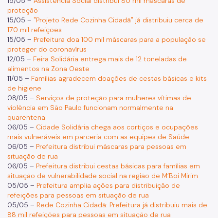
15/05 –
Assistência Social distribui 80 mil máscaras de
proteção
15/05 –
"Projeto Rede Cozinha Cidadã" já distribuiu cerca de
170 mil refeições
15/05 –
Prefeitura doa 100 mil máscaras para a população se
proteger do coronavírus
12/05 –
Feira Solidária entrega mais de 12 toneladas de
alimentos na Zona Oeste
11/05 –
Famílias agradecem doações de cestas básicas e kits
de higiene
08/05 –
Serviços de proteção para mulheres vítimas de
violência em São Paulo funcionam normalmente na
quarentena
06/05 –
Cidade Solidária chega aos cortiços e ocupações
mais vulneráveis em parceria com as equipes de Saúde
06/05 –
Prefeitura distribui máscaras para pessoas em
situação de rua
06/05 –
Prefeitura distribui cestas básicas para famílias em
situação de vulnerabilidade social na região de M’Boi Mirim
05/05 –
Prefeitura amplia ações para distribuição de
refeições para pessoas em situação de rua
05/05 –
Rede Cozinha Cidadã: Prefeitura já distribuiu mais de
88 mil refeições para pessoas em situação de rua