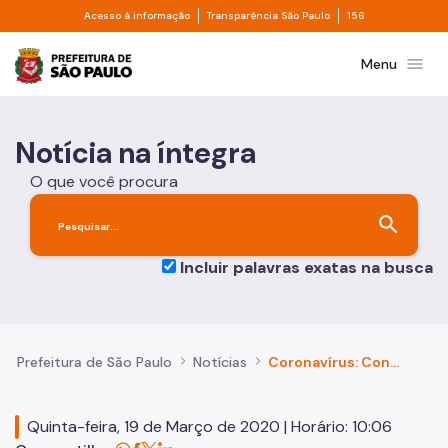
Divisor de acesso à informação
Divisor de transpa
Pular para o Conteúdo principal
Acesso à informação
Transparência São Paulo
156
Prefeitura de São Paulo
menu
Menu
Notícia na íntegra
O que você procura
search
Incluir palavras exatas na busca
Prefeitura de São Paulo
Notícias
Coronavírus: Confira as principais notícias publicadas no site da Prefeitura
Quinta-feira, 19 de Março de 2020 | Horário: 10:06