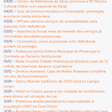
04/12 –
Centro de Referência do Idoso promove a 16º Mostra
Cultural Online com especial de Natal
04/12 –
Selo de Direitos Humanos e Diversidade: premiação
acontece nesta sexta-feira
03/12 –
SPTrans oferece serviços de acessibilidade para
pessoas com deficiência
03/12 –
Assistência Social: mais da metade dos serviços já
retomaram atividades presenciais
03/12 –
Coronavírus: como as pessoas com deficiência
podem se proteger
01/12 –
Prefeitura institui Política Municipal de Prevenção e
Combate ao Racismo Institucional
01/12 –
Rede Cozinha Cidadã: Prefeitura já distribuiu mais de 1,5
milhão de marmitas durante a pandemia
01/12 –
Direitos Humanos: Casa da Mulher Brasileira completa
um ano de funcionamento
30/11 –
Último Mutirão CadÚnico de 2020 está no Campo
Limpo
30/11 –
Hotel no Centro passa a ser unidade de acolhimento
para idosos em situação de rua
30/11 –
Prefeitura amplia atendimento especializado à
população LGBTI na Zona Oeste
30/11 –
Programa Rede Cozinha Cidadã distribui refeições para