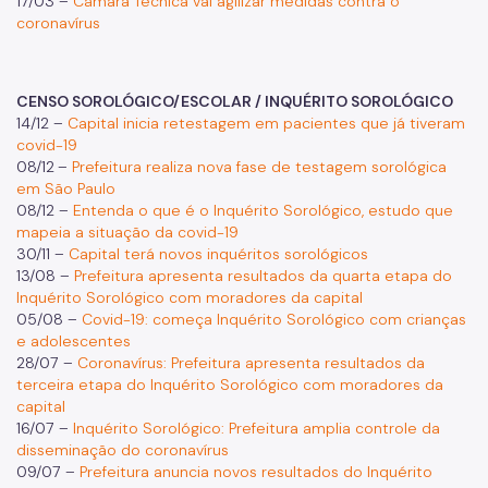
17/03 –
Câmara Técnica vai agilizar medidas contra o
coronavírus
CENSO SOROLÓGICO/ESCOLAR / INQUÉRITO SOROLÓGICO
14/12 –
Capital inicia retestagem em pacientes que já tiveram
covid-19
08/12
–
Prefeitura realiza nova fase de testagem sorológica
em São Paulo
08/12 –
Entenda o que é o Inquérito Sorológico, estudo que
mapeia a situação da covid-19
30/11 –
Capital terá novos inquéritos sorológicos
13/08 –
Prefeitura apresenta resultados da quarta etapa do
Inquérito Sorológico com moradores da capital
05/08 –
Covid-19: começa Inquérito Sorológico com crianças
e adolescentes
28/07 –
Coronavírus: Prefeitura apresenta resultados da
terceira etapa do Inquérito Sorológico com moradores da
capital
16/07 –
Inquérito Sorológico: Prefeitura amplia controle da
disseminação do coronavírus
09/07 –
Prefeitura anuncia novos resultados do Inquérito