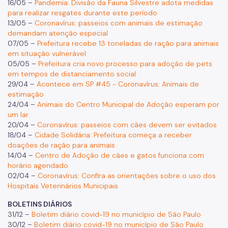
16/05 –
Pandemia: Divisão da Fauna Silvestre adota medidas
para realizar resgates durante este período
13/05 –
Coronavírus: passeios com animais de estimação
demandam atenção especial
07/05 –
Prefeitura recebe 13 toneladas de ração para animais
em situação vulnerável
05/05 –
Prefeitura cria novo processo para adoção de pets
em tempos de distanciamento social
29/04 –
Acontece em SP #45 - Coronavírus: Animais de
estimação
24/04 –
Animais do Centro Municipal de Adoção esperam por
um lar
20/04 –
Coronavírus: passeios com cães devem ser evitados
18/04 –
Cidade Solidária: Prefeitura começa a receber
doações de ração para animais
14/04 –
Centro de Adoção de cães e gatos funciona com
horário agendado
02/04 –
Coronavírus: Confira as orientações sobre o uso dos
Hospitais Veterinários Municipais
BOLETINS DIÁRIOS
31/12 –
Boletim diário covid-19 no município de São Paulo
30/12 –
Boletim diário covid-19 no município de São Paulo