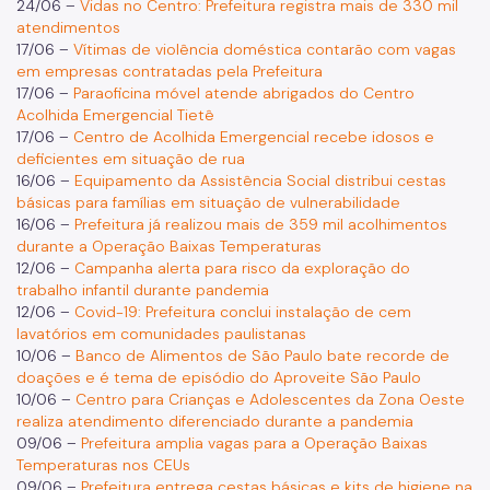
24/06 –
Vidas no Centro: Prefeitura registra mais de 330 mil
atendimentos
17/06 –
Vítimas de violência doméstica contarão com vagas
em empresas contratadas pela Prefeitura
17/06 –
Paraoficina móvel atende abrigados do Centro
Acolhida Emergencial Tietê
17/06 –
Centro de Acolhida Emergencial recebe idosos e
deficientes em situação de rua
16/06 –
Equipamento da Assistência Social distribui cestas
básicas para famílias em situação de vulnerabilidade
16/06 –
Prefeitura já realizou mais de 359 mil acolhimentos
durante a Operação Baixas Temperaturas
12/06 –
Campanha alerta para risco da exploração do
trabalho infantil durante pandemia
12/06 –
Covid-19: Prefeitura conclui instalação de cem
lavatórios em comunidades paulistanas
10/06 –
Banco de Alimentos de São Paulo bate recorde de
doações e é tema de episódio do Aproveite São Paulo
10/06 –
Centro para Crianças e Adolescentes da Zona Oeste
realiza atendimento diferenciado durante a pandemia
09/06 –
Prefeitura amplia vagas para a Operação Baixas
Temperaturas nos CEUs
09/06 –
Prefeitura entrega cestas básicas e kits de higiene na