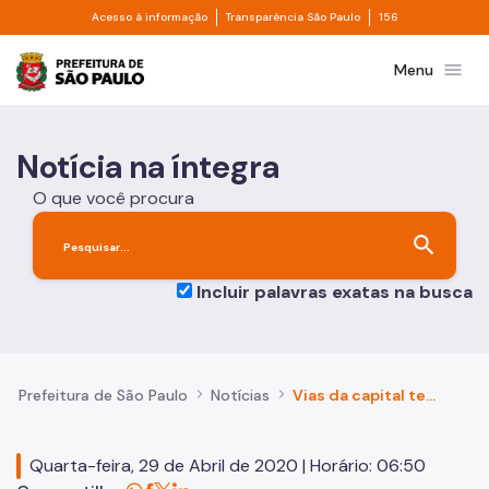
Divisor de acesso à informação
Divisor de transpa
Pular para o Conteúdo principal
Acesso à informação
Transparência São Paulo
156
Prefeitura de São Paulo
menu
Menu
Notícia na íntegra
O que você procura
search
Incluir palavras exatas na busca
Prefeitura de São Paulo
Notícias
Vias da capital terão bloqueios contra a covid-19
Quarta-feira, 29 de Abril de 2020 | Horário: 06:50