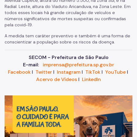
Avenida Cupecê, altura do número 5.500, na Zona Sul, e na
Radial. Leste, altura do Viaduto Aricanduva, na Zona Leste. Em
todos esses locais há grande circulação de veículos e
números significativos de mortes suspeitas ou confirmadas
pela covid-19.
A medida tem caráter preventivo e também é uma forma de
conscientizar a população sobre os riscos da doença.
SECOM - Prefeitura de São Paulo
E-mail:
imprensa@prefeitura.sp.gov.br
Facebook
I
Twitter
I
Instagram
I
TikTok
I
YouTube
I
Acervo de Vídeos
I
LinkedIn
Im