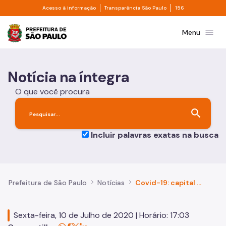
Divisor de acesso à informação
Divisor de transpa
Pular para o Conteúdo principal
Acesso à informação
Transparência São Paulo
156
Prefeitura de São Paulo
menu
Menu
Notícia na íntegra
O que você procura
search
Incluir palavras exatas na busca
Prefeitura de São Paulo
Notícias
Covid-19: capital permanece na fase amarela do Plano São Paulo
Sexta-feira, 10 de Julho de 2020 | Horário: 17:03