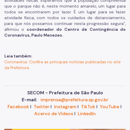
atividades físicas. Esperamos que a população compreenda
que o parque não é, neste momento amarelo, um lugar para
todos se encontrarem por lazer. É um lugar para se fazer
atividade física, com todos os cuidados de distanciamento,
para que nós possamos continuar nesta progressão segura”,
afirmou o
coordenador do Centro de Contingência do
Coronavírus, Paulo Menezes.
Leia também:
Coronavírus: Confira as principais notícias publicadas no site
da Prefeitura
SECOM - Prefeitura de São Paulo
E-mail:
imprensa@prefeitura.sp.gov.br
Facebook
I
Twitter
I
Instagram
I
TikTok
I
YouTube
I
Acervo de Vídeos
I
LinkedIn