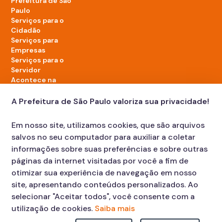
Prefeitura de São
Paulo
Serviços para o
Cidadão
Serviços para
Empresas
Serviços para o
Servidor
Acontece na
cidade
A Prefeitura de São Paulo valoriza sua privacidade!
LinkedIn da Prefeitura de São Paulo
TikTok da Prefeitura de São Paulo
YouTube da Prefeitura de São Paulo
X da Prefeitura de São Paulo
Instagram da Prefeitura de São Paulo
Facebook da Prefeitura de São Paulo
Em nosso site, utilizamos cookies, que são arquivos
Diário Oficial
salvos no seu computador para auxiliar a coletar
informações sobre suas preferências e sobre outras
páginas da internet visitadas por você a fim de
otimizar sua experiência de navegação em nosso
site, apresentando conteúdos personalizados. Ao
selecionar "Aceitar todos", você consente com a
utilização de cookies.
Saiba mais
Faça sua Solicitação
Atendimento: