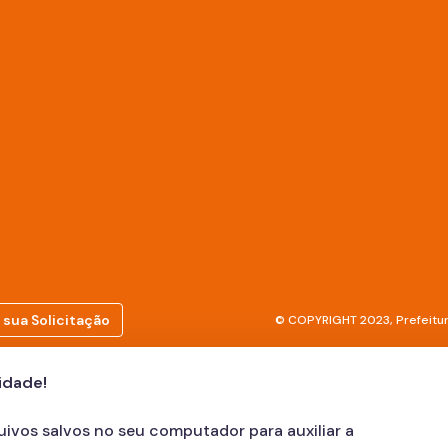
 sua Solicitação
© COPYRIGHT 2023, Prefeitur
cidade!
quivos salvos no seu computador para auxiliar a