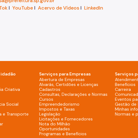
sa@prefeitura.sp.gov.br
Tok
I
YouTube
I
Acervo de Vídeos
I
LinkedIn
Cidadão
Serviços para Empresas
Serviços p
sktop)
Abertura de Empresas
Atendimen
Alvarás, Certidões e Licenças
Benefícios
overno (Rodapé - Desktop)
a Criativa
Cadastros
Carreira
Consultas, Declarações e Normas
Comunicad
Cursos
Eventos pa
cia Social
Empreendedorismo
Gestão de
Impostos e Taxas
Minhas inf
a e Transporte
Legislação
Normas e 
Licitações e Fornecedores
ar
Nota do Milhão
Oportunidades
Programas e Benefícios