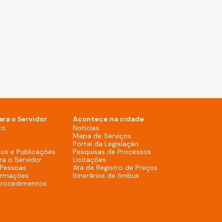
ara o Servidor
Acontece na cidade
Notícias (Rodapé - Desktop)
to
Notícias
Mapa de Serviços (Rodapé 
Mapa de Serviços
Portal da Legislação (Ro
Portal da Legislação
Pesquisas de Process
os e Publicações
Pesquisas de Processos
Licitações (Rodapé - Desktop)
ra o Servidor
Licitações
Ata de Registro de
 Pessoas
Ata de Registro de Preços
Itinerários de ônibus (R
ormações
Itinerários de ônibus
procedimentos