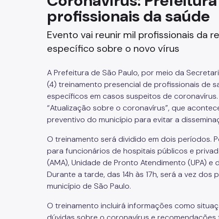
Coronavírus: Prefeitura
profissionais da saúde
Fazenda
Evento vai reunir mil profissionais da
Funerários e Cemiteriais
específico sobre o novo vírus
Mobilidade Urbana e Transport
A Prefeitura de São Paulo, por meio da Secreta
Rua e Bairro
(4) treinamento presencial de profissionais de 
específicos em casos suspeitos de coronavírus.
Saúde e Bem-estar
“Atualização sobre o coronavírus”, que acontec
preventivo do município para evitar a dissemina
Segurança
O treinamento será dividido em dois períodos. P
para funcionários de hospitais públicos e priva
Trabalho
(AMA), Unidade de Pronto Atendimento (UPA) e 
Durante a tarde, das 14h às 17h, será a vez dos
município de São Paulo.
O treinamento incluirá informações como situaç
dúvidas sobre o coronavírus e recomendações t