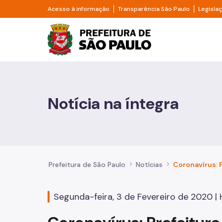
Pular para o Conteúdo principal
Divisor de acesso à informação
Divisor d
Acesso à informação
Transparência São Paulo
Legisla
Prefeitura de São Pa
Cidadão
Animais
Notícia na íntegra
Casa e Moradia
Cultura e Economia Criativa
Educação
Prefeitura de São Paulo
Notícias
Esportes e Lazer
Segunda-feira, 3 de Fevereiro de 2020 | H
Família e Assistência Social