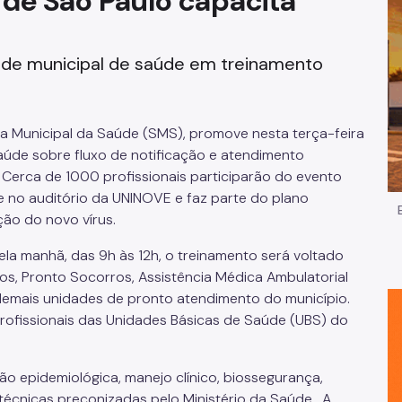
 de São Paulo capacita
Impostos e Taxas
 rede municipal de saúde em treinamento
Legislação
e
Licitações e Fornecedores
ria Municipal da Saúde (SMS), promove nesta terça-feira
Nota do Milhão
saúde sobre fluxo de notificação e atendimento
 Cerca de 1000 profissionais participarão do evento
Oportunidades
e no auditório da UNINOVE e faz parte do plano
ção do novo vírus.
Programas e Benefícios
ela manhã, das 9h às 12h, o treinamento será voltado
dos, Pronto Socorros, Assistência Médica Ambulatorial
demais unidades de pronto atendimento do município.
 profissionais das Unidades Básicas de Saúde (UBS) do
ão epidemiológica, manejo clínico, biossegurança,
écnicas preconizadas pelo Ministério da Saúde. A