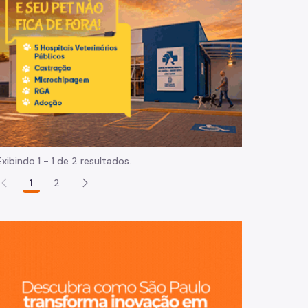
Normas e procedimentos
Exibindo 1 - 1 de 2 resultados.
1
2
São Paulo, ci