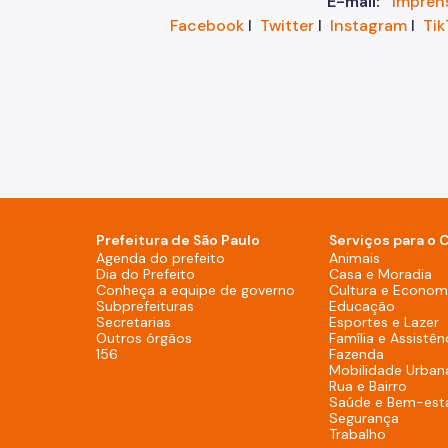
E-mail:
impren
Facebook
I
Twitter
I
Instagram
I
Tik
Prefeitura de São Paulo
Serviços para o 
Agenda do prefeito (Rodapé - De
Agenda do prefeito
Animais
Dia do Prefeito (Rodapé - Desktop)
Dia do Prefeito
Casa e Moradia
Conheça a equipe de g
Conheça a equipe de governo
Cultura e Economi
Subprefeituras (Rodapé - Desktop)
Subprefeituras
Educação
Secretarias (Rodapé - Desktop)
Secretarias
Esportes e Lazer
Outros órgãos (Rodapé - Desktop)
Outros órgãos
Família e Assistên
156 (Rodapé - Desktop)
156
Fazenda
Mobilidade Urban
Rua e Bairro
Saúde e Bem-est
Segurança
Trabalho