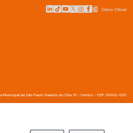
LinkedIn da Prefeitura de São Paulo
TikTok da Prefeitura de São Paulo
YouTube da Prefeitura de São Paulo
X da Prefeitura de São Paulo
Instagram da Prefeitura de 
Facebook da Prefeitura 
Diário Oficial
a Municipal de São Paulo Viaduto do Cha, 15 - Centro - CEP: 01002-020