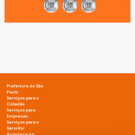
Prefeitura de São
Paulo
Serviços para o
Cidadão
Serviços para
Empresas
Serviços para o
Servidor
Acontece na