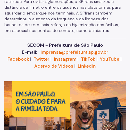
realizada. Para evitar aglomerações, a SPTrans sinalizou a
distância de 1 metro entre os usuários nas plataformas para
aguardar o embarque nos terminais.
A SPTrans também
determinou o aumento da frequência da limpeza dos
banheiros de terminais, reforço na higienização dos ônibus,
em especial nos pontos de contato, como balaústres.
SECOM - Prefeitura de São Paulo
E-mail:
imprensa@prefeitura.sp.gov.br
Facebook
I
Twitter
I
Instagram
I
TikTok
I
YouTube
I
Acervo de Vídeos
I
LinkedIn
Im