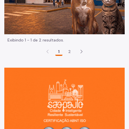
Exibindo 1 - 1 de 2 resultados.
1
2
Sã