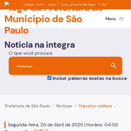
Prefeitura de São Paulo
Divisor de acesso à informação
Divisor de transpa
Pular para o Conteúdo principal
Acesso à informação
Transparência São Paulo
156
menu
Menu
Notícia na íntegra
O que você procura
search
Incluir palavras exatas na busca
Prefeitura de São Paulo
Notícias
Trânsito: rodízio de veículos continua suspenso na capital
Segunda-feira, 20 de Abril de 2020 | Horário: 04:00