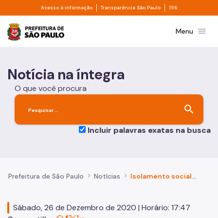
Divisor de acesso à informação
Divisor de transpa
Pular para o Conteúdo principal
Acesso à informação
Transparência São Paulo
156
Prefeitura de São Paulo
menu
Menu
Notícia na íntegra
O que você procura
search
Incluir palavras exatas na busca
Prefeitura de São Paulo
Notícias
Isolamento social: Capital registrou 47% na última sexta-feira (25)
Sábado, 26 de Dezembro de 2020 | Horário: 17:47