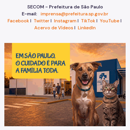
SECOM - Prefeitura de São Paulo
E-mail:
imprensa@prefeitura.sp.gov.br
Facebook
I
Twitter
I
Instagram
I
TikTok
I
YouTube
I
Acervo de Vídeos
I
LinkedIn
Im