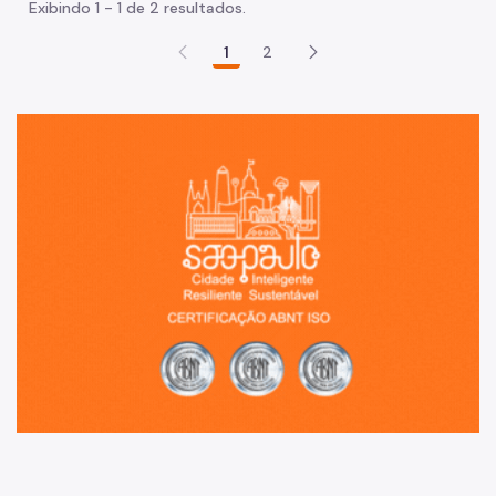
Exibindo 1 - 1 de 2 resultados.
1
2
Sã