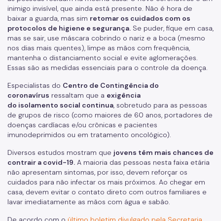
inimigo invisível, que ainda está presente. Não é hora de
baixar a guarda, mas sim
retomar os cuidados com os
protocolos de higiene e segurança.
Se puder, fique em casa,
mas se sair, use máscara cobrindo o nariz e a boca (mesmo
nos dias mais quentes), limpe as mãos com frequência,
mantenha o distanciamento social e evite aglomerações.
Essas são as medidas essenciais para o controle da doença.
Especialistas do
Centro de Contingência do
coronavírus
ressaltam que a
exigência
do isolamento social continua
, sobretudo para as pessoas
de grupos de risco (como maiores de 60 anos, portadores de
doenças cardíacas e/ou crônicas e pacientes
imunodeprimidos ou em tratamento oncológico).
Diversos estudos mostram que
jovens têm mais chances de
contrair a covid-19.
A maioria das pessoas nesta faixa etária
não apresentam sintomas, por isso, devem reforçar os
cuidados para não infectar os mais próximos. Ao chegar em
casa, devem evitar o contato direto com outros familiares e
lavar imediatamente as mãos com água e sabão.
De acordo com o
último boletim divulgado pela Secretaria