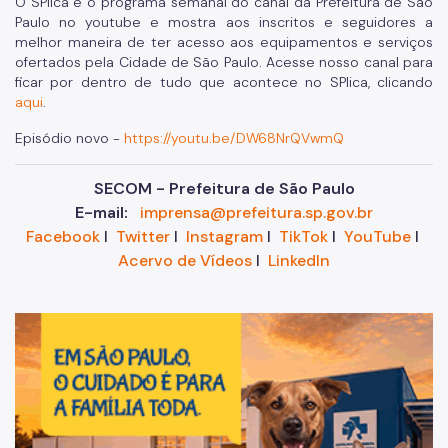
O SPlica é o programa semanal do canal da Prefeitura de São
Paulo no youtube e mostra aos inscritos e seguidores a
melhor maneira de ter acesso aos equipamentos e serviços
ofertados pela Cidade de São Paulo. Acesse nosso canal para
ficar por dentro de tudo que acontece no SPlica, clicando
aqui
.
Episódio novo -
https://youtu.be/DW68NrQVwmQ
SECOM - Prefeitura de São Paulo
E-mail:
imprensa@prefeitura.sp.gov.br
Facebook
I
Twitter
I
Instagram
I
TikTok
I
YouTube
I
Acervo de Vídeos
I
LinkedIn
Im