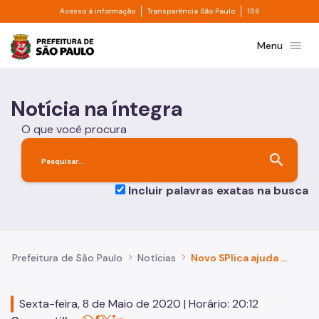
Divisor de acesso à informação
Divisor de transpa
Pular para o Conteúdo principal
Acesso à informação
Transparência São Paulo
156
Prefeitura de São Paulo
menu
Menu
Notícia na íntegra
O que você procura
search
Incluir palavras exatas na busca
Prefeitura de São Paulo
Notícias
Novo SPlica ajuda pais de alunos da rede municipal a acessarem plataforma de atividades on-line
Sexta-feira, 8 de Maio de 2020 | Horário: 20:12