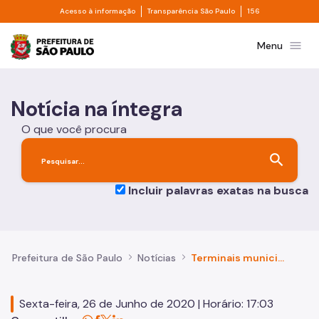
Divisor de acesso à informação
Divisor de transpa
Pular para o Conteúdo principal
Acesso à informação
Transparência São Paulo
156
Prefeitura de São Paulo
menu
Menu
Notícia na íntegra
O que você procura
search
Incluir palavras exatas na busca
Prefeitura de São Paulo
Notícias
Terminais municipais de ônibus recebem reforço na limpeza
Sexta-feira, 26 de Junho de 2020 | Horário: 17:03