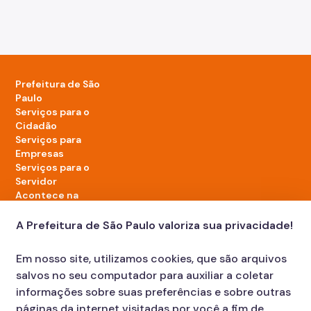
Prefeitura de São
Paulo
Serviços para o
Cidadão
Serviços para
Empresas
Serviços para o
Servidor
Acontece na
cidade
A Prefeitura de São Paulo valoriza sua privacidade!
LinkedIn da Prefeitura de São Paulo
TikTok da Prefeitura de São Paulo
YouTube da Prefeitura de São Paulo
X da Prefeitura de São Paulo
Instagram da Prefeitura de São Paulo
Facebook da Prefeitura de São Paulo
Em nosso site, utilizamos cookies, que são arquivos
Diário Oficial
salvos no seu computador para auxiliar a coletar
informações sobre suas preferências e sobre outras
páginas da internet visitadas por você a fim de