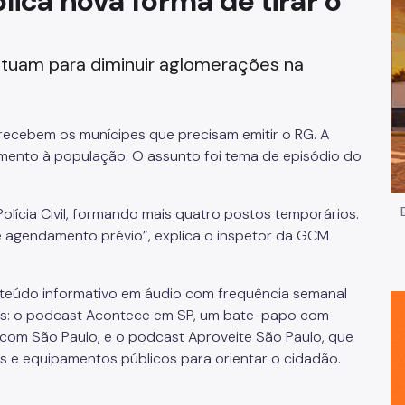
lica nova forma de tirar o
Impostos e Taxas
 atuam para diminuir aglomerações na
Legislação
e
Licitações e Fornecedores
recebem os munícipes que precisam emitir o RG. A
Nota do Milhão
imento à população. O assunto foi tema de episódio do
Oportunidades
Polícia Civil, formando mais quatro postos temporários.
 agendamento prévio”, explica o inspetor da GCM
Programas e Benefícios
nteúdo informativo em áudio com frequência semanal
as: o podcast Acontece em SP, um bate-papo com
com São Paulo, e o podcast Aproveite São Paulo, que
s e equipamentos públicos para orientar o cidadão.