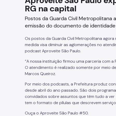
Aproveite São Paulo exp
RG na capital
Fazenda
Postos da Guarda Civil Metropolitana
Funerários e Cemiteriais
emissão do documento de identidade
Mobilidade Urbana e Transport
Os postos da Guarda Civil Metropolitana agora 
Rua e Bairro
medida visa diminuir as aglomerações no atend
podcast Aproveite São Paulo.
Saúde e Bem-estar
“A nossa instituição firmou uma parceria com a 
O atendimento é realizado somente por meio de
Segurança
Marcos Queiroz.
Trabalho
Por meio dos podcasts, a Prefeitura produz co
desde abril do ano passado. São dois program
convidados sobre assuntos que têm tudo a ver 
tem o formato de pílulas que descrevem serviço
Ouça o Aproveite São Paulo #50.