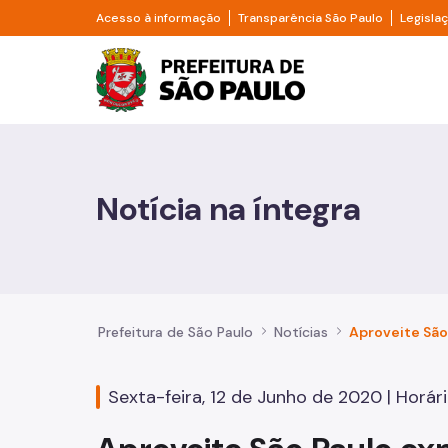
Pular para o Conteúdo principal
Divisor de acesso à informação
Divisor d
Acesso à informação
Transparência São Paulo
Legisla
Prefeitura de São Pa
Cidadão
Animais
Notícia na íntegra
Casa e Moradia
Cultura e Economia Criativa
Educação
Prefeitura de São Paulo
Notícias
Esportes e Lazer
Sexta-feira, 12 de Junho de 2020 | Horári
Família e Assistência Social