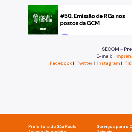
SECOM - Pref
E-mail:
impren
Facebook
I
Twitter
I
Instagram
I
Tik
Prefeitura de São Paulo
Serviços para o 
Agenda do prefeito (Rodapé - De
Agenda do prefeito
Animais