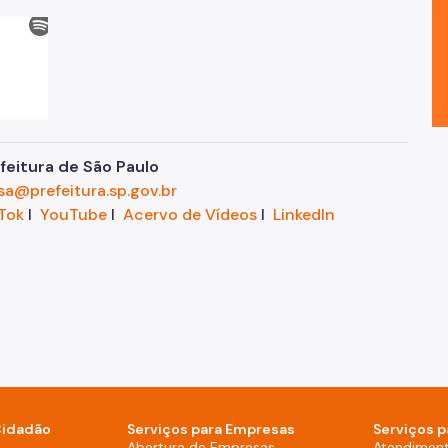
eitura de São Paulo
sa@prefeitura.sp.gov.br
Tok
I
YouTube
I
Acervo de Vídeos
I
LinkedIn
Cidadão
Serviços para Empresas
Serviços p
sktop)
Abertura de Empresas
Atendimen