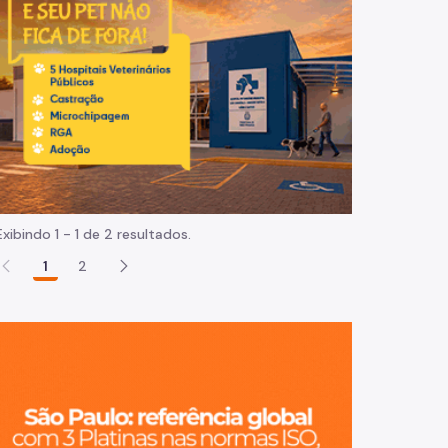
Normas e procedimentos
Exibindo 1 - 1 de 2 resultados.
1
2
São Paulo, ci