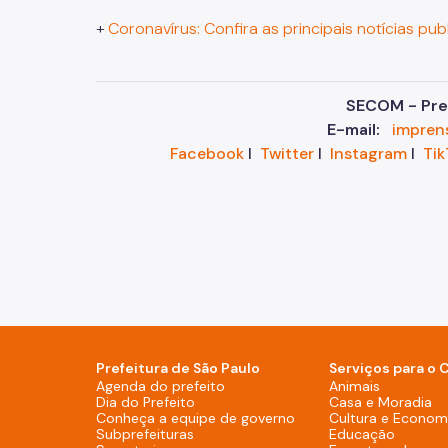
+
Coronavírus: Confira as principais notícias pub
SECOM - Pref
E-mail:
impren
Facebook
I
Twitter
I
Instagram
I
Tik
Prefeitura de São Paulo
Serviços para o 
Agenda do prefeito (Rodapé - De
Agenda do prefeito
Animais
Dia do Prefeito (Rodapé - Desktop)
Dia do Prefeito
Casa e Moradia
Conheça a equipe de g
Conheça a equipe de governo
Cultura e Economi
Subprefeituras (Rodapé - Desktop)
Subprefeituras
Educação