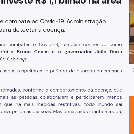
investe R$ 1,1 bilhão na área
Impostos e Taxas
de combate ao Covid-19. Administração
Legislação
 para detectar a doença.
e
Licitações e Fornecedores
ara combater o Covid-19, também conhecido como
Nota do Milhão
efeito Bruno Covas e o governador João Doria
ão à doença.
Oportunidades
 pessoas respeitarem o período de quarentena em suas
Programas e Benefícios
 tomadas, conforme o comportamento da doença, que
mais as pessoas colaborarem e participarem, menos
ez que há mais medidas restritivas, todo mundo sai
mia, perde as pessoas. Mas o mais importante é a vida,