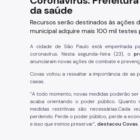
Coronavírus: Prefeitura 
da saúde
Fazenda
Recursos serão destinados às ações 
Funerários e Cemiteriais
municipal adquire mais 100 mil testes
Mobilidade Urbana e Transport
A cidade de São Paulo está empenhada p
Rua e Bairro
coronavírus. Nesta segunda-feira (23), o
pr
anunciaram novas ações de combate e prevenç
Saúde e Bem-estar
Covas voltou a ressaltar a importância de as
casas.
Segurança
“A todo momento, novas medidas poderão ser
Trabalho
acaba orientando o poder público. Quanto 
medidas restritivas são necessárias.Cada v
perdendo. Perde o poder público, perde a econo
e isso que iremos preservar”,
destacou Covas
.