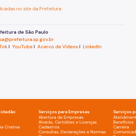
licadas no site da Prefeitura
eitura de São Paulo
sa@prefeitura.sp.gov.br
Tok
I
YouTube
I
Acervo de Vídeos
I
LinkedIn
Cidadão
Serviços para Empresas
Serviços p
sktop)
Abertura de Empresas
Atendimen
Alvarás, Certidões e Licenças
Benefícios
overno (Rodapé - Desktop)
a Criativa
Cadastros
Carreira
Consultas, Declarações e Normas
Comunicad