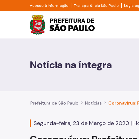
Pular para o Conteúdo principal
Divisor de acesso à informação
Divisor d
Acesso à informação
Transparência São Paulo
Legisla
Prefeitura de São Pa
Cidadão
Animais
Notícia na íntegra
Casa e Moradia
Cultura e Economia Criativa
Educação
Prefeitura de São Paulo
Notícias
Esportes e Lazer
Segunda-feira, 23 de Março de 2020 | Ho
Família e Assistência Social