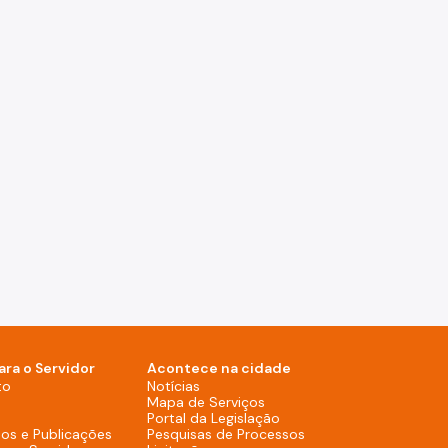
ara o Servidor
Acontece na cidade
Notícias (Rodapé - Desktop)
to
Notícias
Mapa de Serviços (Rodapé 
Mapa de Serviços
Portal da Legislação (Ro
Portal da Legislação
Pesquisas de Process
os e Publicações
Pesquisas de Processos