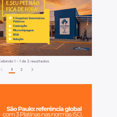
Normas e procedimentos
Exibindo 1 - 1 de 2 resultados.
1
2
São Paulo, ci