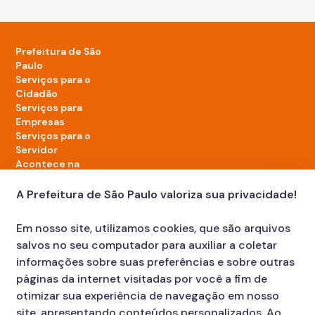
Prefeitura de São
Paulo
Serviços para o
Cidadão
Serviços para
Empresas
Serviços para o
Servidor
Acontece na
cidade
A Prefeitura de São Paulo valoriza sua privacidade!
LinkedIn da Prefeitura de São Paulo
TikTok da Prefeitura de São Paulo
YouTube da Prefeitura de São Paulo
X da Prefeitura de São Paulo
Instagram da Prefeitura de São Paulo
Facebook da Prefeitura de São Paulo
Em nosso site, utilizamos cookies, que são arquivos
Diário Oficial
salvos no seu computador para auxiliar a coletar
informações sobre suas preferências e sobre outras
páginas da internet visitadas por você a fim de
otimizar sua experiência de navegação em nosso
site, apresentando conteúdos personalizados. Ao