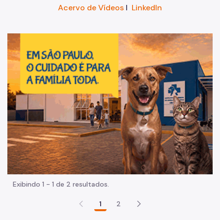
Acervo de Vídeos
I
LinkedIn
Im
Exibindo 1 - 1 de 2 resultados.
1
2