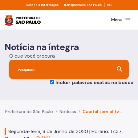
Divisor de acesso à informação
Divisor de transpa
Pular para o Conteúdo principal
Acesso à informação
Transparência São Paulo
156
Prefeitura de São Paulo
menu
Menu
Notícia na íntegra
O que você procura
search
Incluir palavras exatas na busca
Prefeitura de São Paulo
Notícias
Capital tem blitze educativas contra covid-19
Segunda-feira, 8 de Junho de 2020 | Horário: 17:37