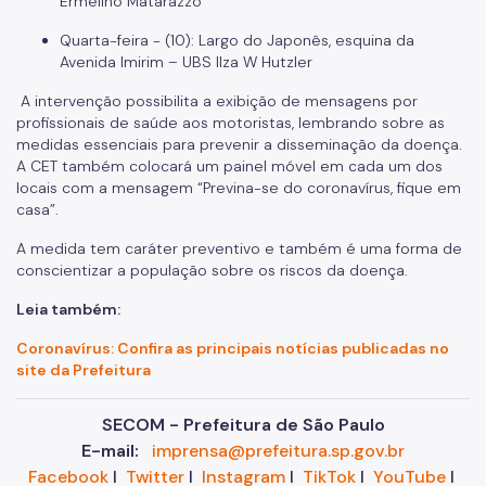
Ermelino Matarazzo
Quarta-feira - (10): Largo do Japonês, esquina da
Avenida Imirim – UBS Ilza W Hutzler
A intervenção possibilita a exibição de mensagens por
profissionais de saúde aos motoristas, lembrando sobre as
medidas essenciais para prevenir a disseminação da doença.
A CET também colocará um painel móvel em cada um dos
locais com a mensagem “Previna-se do coronavírus, fique em
casa”.
A medida tem caráter preventivo e também é uma forma de
conscientizar a população sobre os riscos da doença.
Leia também:
Coronavírus: Confira as principais notícias publicadas no
site da Prefeitura
SECOM - Prefeitura de São Paulo
E-mail:
imprensa@prefeitura.sp.gov.br
Facebook
I
Twitter
I
Instagram
I
TikTok
I
YouTube
I