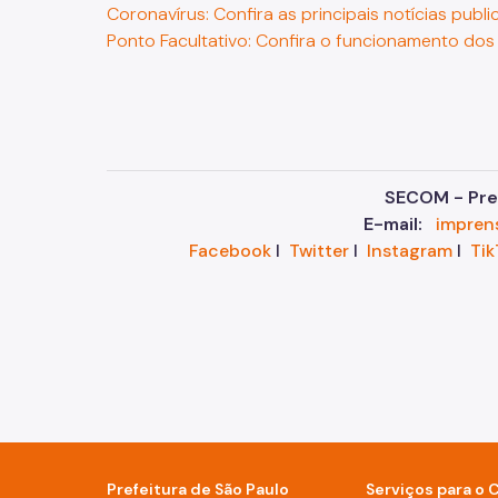
Coronavírus: Confira as principais notícias publi
Ponto Facultativo: Confira o funcionamento do
SECOM - Pref
E-mail:
impren
Facebook
I
Twitter
I
Instagram
I
Tik
Prefeitura de São Paulo
Serviços para o 