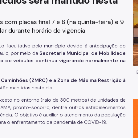
eículos será mantido nesta
Impostos e Taxas
com placas final 7 e 8 (na quinta-feira) e 9
Legislação
lar durante horário de vigência
e
Licitações e Fornecedores
nto facultativo pelo município devido à antecipação do
Nota do Milhão
Paulo, por meio da
Secretaria Municipal de Mobilidade
zio de veículos continua vigorando normalmente na
Oportunidades
e Caminhões (ZMRC) e a Zona de Máxima Restrição à
Programas e Benefícios
ão mantidas neste dia.
xceto no entorno (raio de 300 metros) de unidades de
, AMA, pronto-socorro, dentre outros estabelecimentos
ncia. O objetivo é auxiliar o atendimento da população
para o enfrentamento da pandemia de COVID-19.