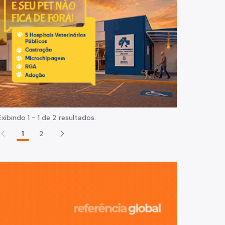
Normas e procedimentos
Exibindo 1 - 1 de 2 resultados.
1
2
São Paulo, ci