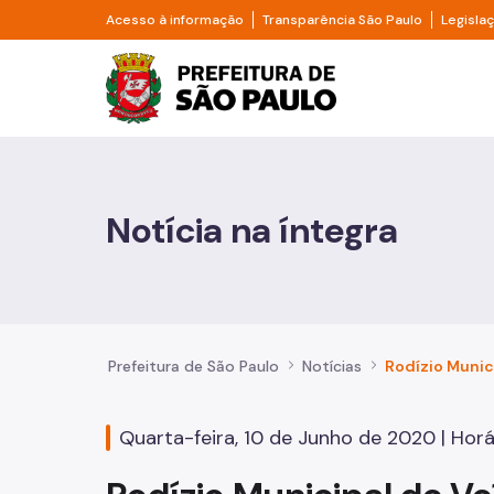
Pular para o Conteúdo principal
Divisor de acesso à informação
Divisor d
Acesso à informação
Transparência São Paulo
Legisla
Prefeitura de São Pa
Cidadão
Animais
Notícia na íntegra
Casa e Moradia
Cultura e Economia Criativa
Educação
Prefeitura de São Paulo
Notícias
Esportes e Lazer
Quarta-feira, 10 de Junho de 2020 | Horár
Família e Assistência Social