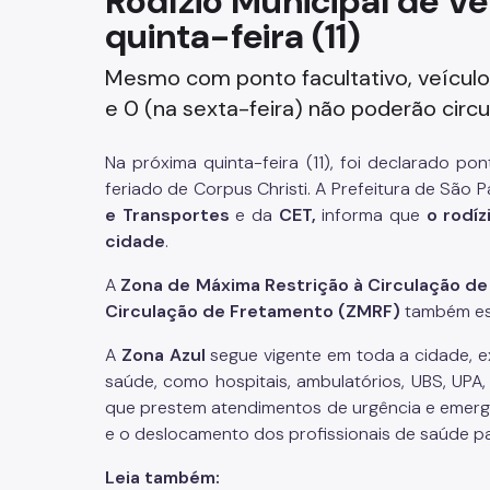
Rodízio Municipal de V
quinta-feira (11)
Fazenda
Mesmo com ponto facultativo, veículos 
Funerários e Cemiteriais
e 0 (na sexta-feira) não poderão circu
Mobilidade Urbana e Transport
Na próxima quinta-feira (11), foi declarado po
Rua e Bairro
feriado de Corpus Christi. A Prefeitura de São 
e Transportes
e da
CET,
informa que
o rodí
Saúde e Bem-estar
cidade
.
A
Zona de Máxima Restrição à Circulação d
Segurança
Circulação de Fretamento (ZMRF)
também est
Trabalho
A
Zona Azul
segue vigente em toda a cidade, e
saúde, como hospitais, ambulatórios, UBS, UPA
que prestem atendimentos de urgência e emergê
e o deslocamento dos profissionais de saúde 
Leia também: