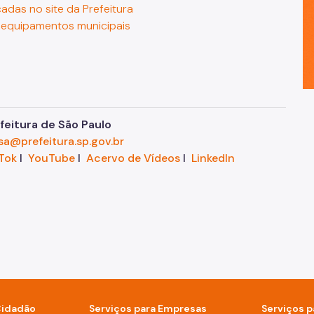
cadas no site da Prefeitura
s equipamentos municipais
eitura de São Paulo
sa@prefeitura.sp.gov.br
Tok
I
YouTube
I
Acervo de Vídeos
I
LinkedIn
Cidadão
Serviços para Empresas
Serviços p