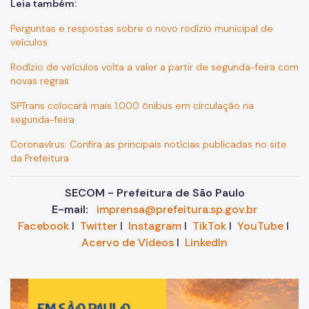
Leia também:
Perguntas e respostas sobre o novo rodízio municipal de
veículos
Rodízio de veículos volta a valer a partir de segunda-feira com
novas regras
SPTrans colocará mais 1.000 ônibus em circulação na
segunda-feira
Coronavírus: Confira as principais notícias publicadas no site
da Prefeitura
SECOM - Prefeitura de São Paulo
E-mail:
imprensa@prefeitura.sp.gov.br
Facebook
I
Twitter
I
Instagram
I
TikTok
I
YouTube
I
Acervo de Vídeos
I
LinkedIn
Im