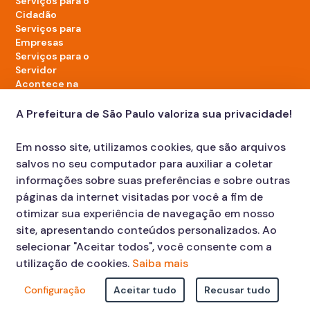
Serviços para o
Cidadão
Serviços para
Empresas
Serviços para o
Servidor
Acontece na
cidade
A Prefeitura de São Paulo valoriza sua privacidade!
LinkedIn da Prefeitura de São Paulo
TikTok da Prefeitura de São Paulo
YouTube da Prefeitura de São Paulo
X da Prefeitura de São Paulo
Instagram da Prefeitura de São Paulo
Facebook da Prefeitura de São Paulo
Em nosso site, utilizamos cookies, que são arquivos
Diário Oficial
salvos no seu computador para auxiliar a coletar
informações sobre suas preferências e sobre outras
páginas da internet visitadas por você a fim de
otimizar sua experiência de navegação em nosso
site, apresentando conteúdos personalizados. Ao
selecionar "Aceitar todos", você consente com a
utilização de cookies.
Saiba mais
Faça sua Solicitação
Atendimento:
Configuração
Aceitar tudo
Recusar tudo
© COPYRIGHT 2023, Prefeitura Municipal de São Paulo Viaduto do
Cha, 15 - Centro - CEP: 01002-020