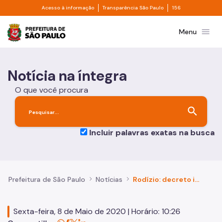
Divisor de acesso à informação
Divisor de transpa
Pular para o Conteúdo principal
Acesso à informação
Transparência São Paulo
156
Prefeitura de São Paulo
menu
Menu
Notícia na íntegra
O que você procura
search
Incluir palavras exatas na busca
Prefeitura de São Paulo
Notícias
Rodízio: decreto institui regime emergencial de restrição de circulação de veículos na cidade
Sexta-feira, 8 de Maio de 2020 | Horário: 10:26