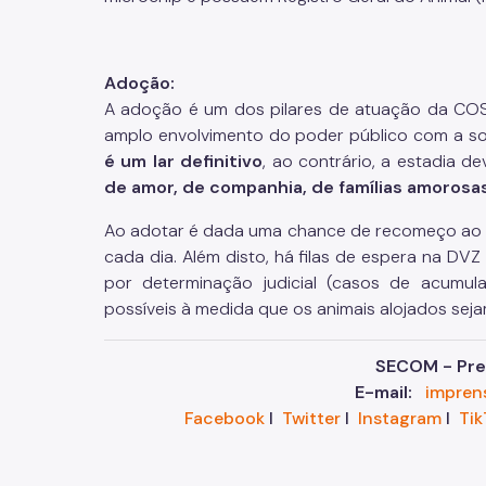
Adoção:
A adoção é um dos pilares de atuação da COSA
amplo envolvimento do poder público com a soc
é um lar definitivo
, ao contrário, a estadia d
de amor, de companhia, de famílias amorosa
Ao adotar é dada uma chance de recomeço ao an
cada dia. Além disto, há filas de espera na D
por determinação judicial (casos de acumula
possíveis à medida que os animais alojados sej
SECOM - Pref
E-mail:
impren
Facebook
I
Twitter
I
Instagram
I
Tik