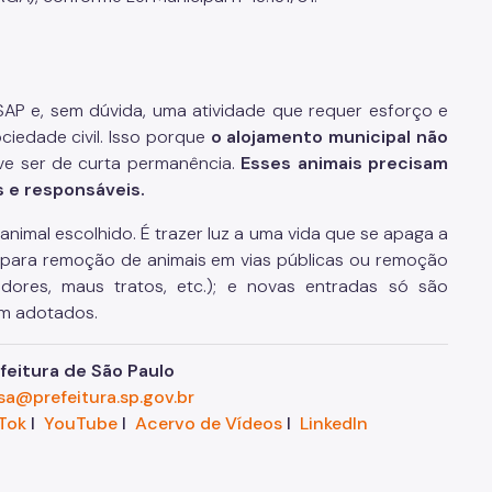
P e, sem dúvida, uma atividade que requer esforço e
iedade civil. Isso porque
o alojamento municipal não
eve ser de curta permanência.
Esses animais precisam
s e responsáveis.
imal escolhido. É trazer luz a uma vida que se apaga a
VZ para remoção de animais em vias públicas ou remoção
dores, maus tratos, etc.); e novas entradas só são
am adotados.
eitura de São Paulo
sa@prefeitura.sp.gov.br
Tok
I
YouTube
I
Acervo de Vídeos
I
LinkedIn