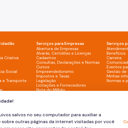
Cidadão
Serviços para Empresas
Serviços p
sktop)
Abertura de Empresas
Atendimen
Alvarás, Certidões e Licenças
Benefícios
overno (Rodapé - Desktop)
a Criativa
Cadastros
Carreira
Consultas, Declarações e Normas
Comunicad
Cursos
Eventos pa
cia Social
Empreendedorismo
Gestão de
Impostos e Taxas
Minhas inf
a e Transporte
Legislação
Normas e 
Licitações e Fornecedores
ar
Nota do Milhão
Oportunidades
Programas e Benefícios
cidade!
quivos salvos no seu computador para auxiliar a
 sobre outras páginas da internet visitadas por você
Co