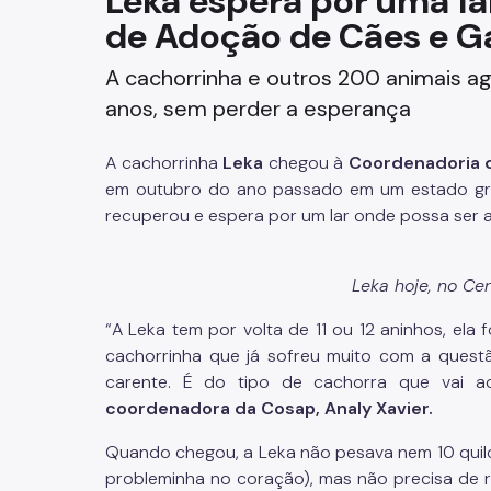
Leka espera por uma fa
de Adoção de Cães e G
Fazenda
A cachorrinha e outros 200 animais a
Funerários e Cemiteriais
anos, sem perder a esperança
Mobilidade Urbana e Transport
A cachorrinha
Leka
chegou à
Coordenadoria d
Rua e Bairro
em outubro do ano passado em um estado grave
recuperou e espera por um lar onde possa ser 
Saúde e Bem-estar
Leka hoje, no Ce
Segurança
“A Leka tem por volta de 11 ou 12 aninhos, el
Trabalho
cachorrinha que já sofreu muito com a questã
carente. É do tipo de cachorra que vai a
coordenadora da Cosap, Analy Xavier.
Quando chegou, a Leka não pesava nem 10 quilos
probleminha no coração), mas não precisa de re