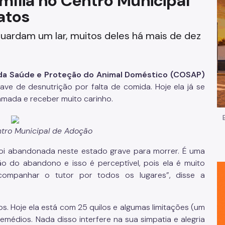
mília no Centro Municipal
atos
Impostos e Taxas
guardam um lar, muitos deles há mais de dez
Legislação
e
Licitações e Fornecedores
a Saúde e Proteção do Animal Doméstico (COSAP)
Nota do Milhão
 de desnutrição por falta de comida. Hoje ela já se
amada e receber muito carinho.
Oportunidades
ntro Municipal de Adoção
Programas e Benefícios
a foi abandonada neste estado grave para morrer. É uma
o do abandono e isso é perceptível, pois ela é muito
companhar o tutor por todos os lugares”, disse a
. Hoje ela está com 25 quilos e algumas limitações (um
médios. Nada disso interfere na sua simpatia e alegria