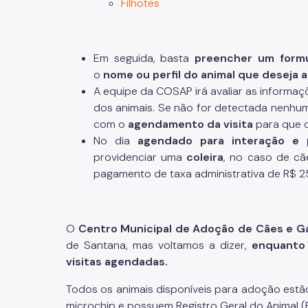
Filhotes
Em seguida, basta
preencher um formul
o
nome ou perfil do animal que deseja 
A equipe da COSAP irá avaliar as informaç
dos animais. Se não for detectada nenhu
com o
agendamento da visita
para que 
No dia
agendado para interação e 
providenciar uma
coleira
, no caso de c
pagamento de taxa administrativa de R$ 2
O
Centro Municipal de Adoção de Cães e Gato
de Santana, mas voltamos a dizer,
enquanto 
visitas agendadas.
Todos os animais disponíveis para adoção estão
microchip e possuem Registro Geral do Animal (R