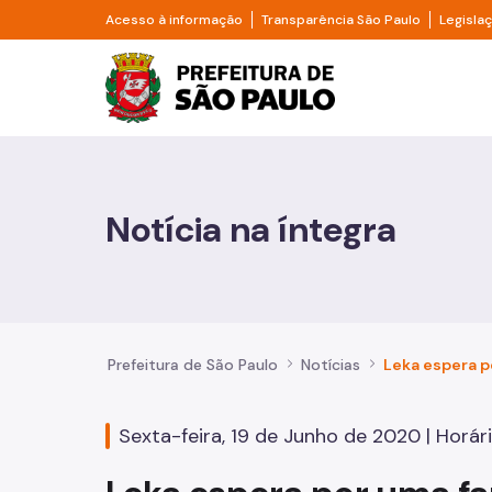
Pular para o Conteúdo principal
Divisor de acesso à informação
Divisor d
Acesso à informação
Transparência São Paulo
Legisla
Prefeitura de São Pa
Cidadão
Animais
Notícia na íntegra
Casa e Moradia
Cultura e Economia Criativa
Educação
Prefeitura de São Paulo
Notícias
Esportes e Lazer
Sexta-feira, 19 de Junho de 2020 | Horári
Família e Assistência Social