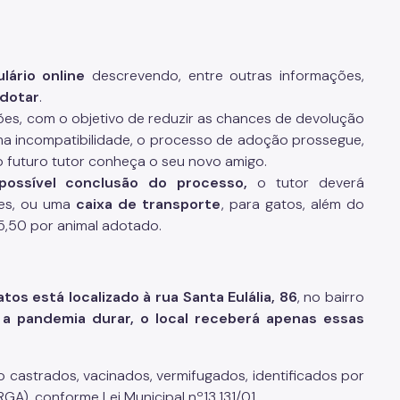
ário online
descrevendo, entre outras informações,
adotar
.
ões, com o objetivo de reduzir as chances de devolução
ma incompatibilidade, o processo de adoção prossegue,
o futuro tutor conheça o seu novo amigo.
possível conclusão do processo,
o tutor deverá
ães, ou uma
caixa de transporte
, para gatos, além do
5,50 por animal adotado.
s está localizado à rua Santa Eulália, 86
, no bairro
a pandemia durar, o local receberá apenas essas
 castrados, vacinados, vermifugados, identificados por
GA), conforme Lei Municipal nº13.131/01.