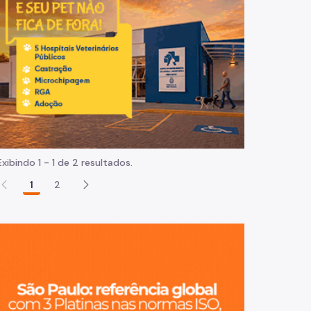
Normas e procedimentos
Exibindo 1 - 1 de 2 resultados.
1
2
São Paulo, ci