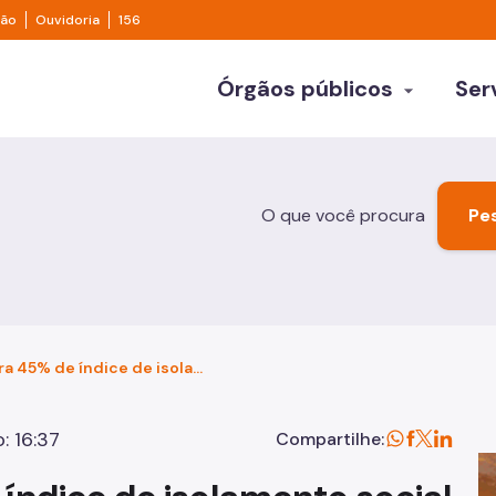
e transparência São Paulo
Legislação
Ouvidoria
ção
Ouvidoria
156
ulo
Órgãos públicos
Ser
arrow_drop_down
Empresa
Secretarias
Turis
Subprefeituras
Abertura de Empresas
Atraçõe
O que você procura
Outros órgãos
Alvarás, Certidões e Licenças
Compra
Cadastros
Gastro
Consultas, Declarações e Normas
Informa
Capital registra 45% de índice de isolamento social na última segunda-feira (13)
Cursos
Noite
: 16:37
Compartilhe:
Empreendedorismo
Roteiro