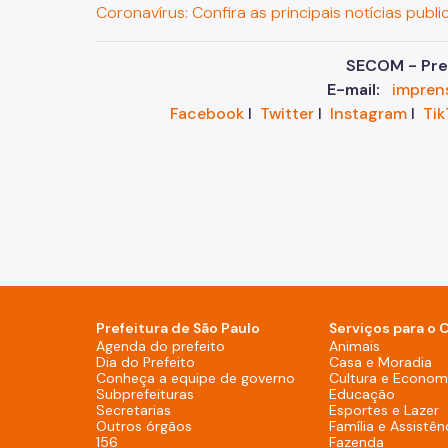
Coronavírus: Confira as principais notícias publi
SECOM - Pref
E-mail:
impren
Facebook
I
Twitter
I
Instagram
I
Tik
Prefeitura de São Paulo
Serviços para o 
Agenda do prefeito (Rodapé - De
Agenda do prefeito
Animais
Dia do Prefeito (Rodapé - Desktop)
Dia do Prefeito
Casa e Moradia
Conheça a equipe de g
Conheça a equipe de governo
Cultura e Economi
Subprefeituras (Rodapé - Desktop)
Subprefeituras
Educação
Secretarias (Rodapé - Desktop)
Secretarias
Esportes e Lazer
Outros órgãos (Rodapé - Desktop)
Outros órgãos
Família e Assistên
156 (Rodapé - Desktop)
156
Fazenda