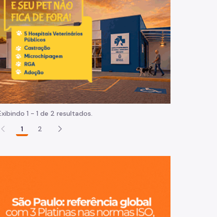
Normas e procedimentos
Exibindo 1 - 1 de 2 resultados.
1
2
São Paulo, ci