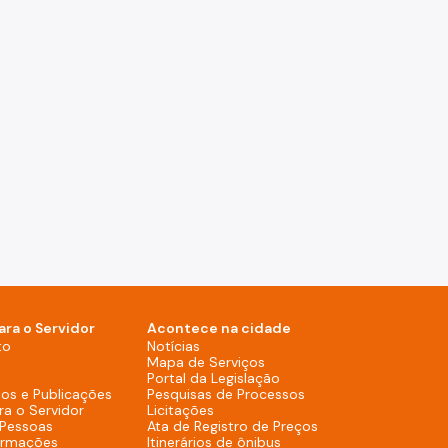
ara o Servidor
Acontece na cidade
Notícias (Rodapé - Desktop)
to
Notícias
Mapa de Serviços (Rodapé 
Mapa de Serviços
Portal da Legislação (Ro
Portal da Legislação
Pesquisas de Process
os e Publicações
Pesquisas de Processos
Licitações (Rodapé - Desktop)
ra o Servidor
Licitações
Ata de Registro de
 Pessoas
Ata de Registro de Preços
Itinerários de ônibus (R
ormações
Itinerários de ônibus