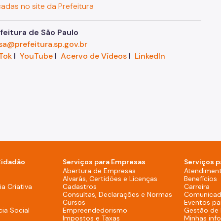
cadas no site da Prefeitura
eitura de São Paulo
sa@prefeitura.sp.gov.br
Tok
I
YouTube
I
Acervo de Vídeos
I
LinkedIn
Cidadão
Serviços para Empresas
Serviços p
sktop)
Abertura de Empresas
Atendimen
Alvarás, Certidões e Licenças
Benefícios
overno (Rodapé - Desktop)
a Criativa
Cadastros
Carreira
Consultas, Declarações e Normas
Comunicad
Cursos
Eventos pa
cia Social
Empreendedorismo
Gestão de
Impostos e Taxas
Minhas inf