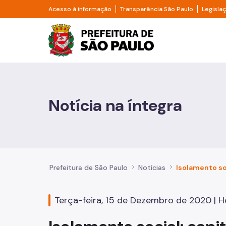
Pular para o Conteúdo principal
Divisor de acesso à informação
Divisor d
Acesso à informação
Transparência São Paulo
Legisla
Prefeitura de São Pa
Cidadão
Animais
Notícia na íntegra
Casa e Moradia
Cultura e Economia Criativa
Educação
Prefeitura de São Paulo
Notícias
Esportes e Lazer
Terça-feira, 15 de Dezembro de 2020 | Ho
Família e Assistência Social