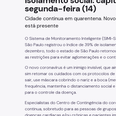
Isolamento social: capi
segunda-feira (14)
Fazenda
Cidade continua em quarentena. Novo c
Funerários e Cemiteriais
está presente
Mobilidade Urbana e Transport
O Sistema de Monitoramento Inteligente (SIMI-
Rua e Bairro
São Paulo registrou o índice de 39% de isolament
dezembro, todo o estado de São Paulo retornou
Saúde e Bem-estar
as restrições para evitar aglomerações e o contá
O novo coronavírus é um inimigo invisível, que a
Segurança
sim retomar os cuidados com os protocolos de h
sair, use máscara cobrindo o nariz e a boca (m
Trabalho
frequência, mantenha o distanciamento social e
para o controle da doença.
Especialistas do Centro de Contingência do cor
continua, sobretudo para as pessoas de grupos
doenças cardíacas e/ou crônicas e pacientes i