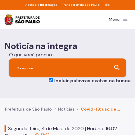
Divisor de acesso à informação
Divisor de transpa
Pular para o Conteúdo principal
Acesso à informação
Transparência São Paulo
156
Prefeitura de São Paulo
menu
Menu
Notícia na íntegra
O que você procura
search
Incluir palavras exatas na busca
Prefeitura de São Paulo
Notícias
Covid-19: uso de máscaras será obrigatório em toda a capital
Segunda-feira, 4 de Maio de 2020 | Horário: 16:02