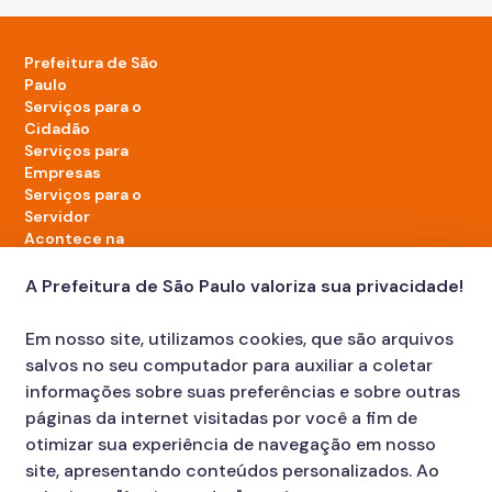
Prefeitura de São
Paulo
Serviços para o
Cidadão
Serviços para
Empresas
Serviços para o
Servidor
Acontece na
cidade
A Prefeitura de São Paulo valoriza sua privacidade!
LinkedIn da Prefeitura de São Paulo
TikTok da Prefeitura de São Paulo
YouTube da Prefeitura de São Paulo
X da Prefeitura de São Paulo
Instagram da Prefeitura de São Paulo
Facebook da Prefeitura de São Paulo
Em nosso site, utilizamos cookies, que são arquivos
Diário Oficial
salvos no seu computador para auxiliar a coletar
informações sobre suas preferências e sobre outras
páginas da internet visitadas por você a fim de
otimizar sua experiência de navegação em nosso
site, apresentando conteúdos personalizados. Ao