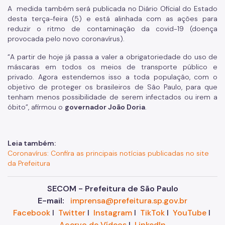
A medida também será publicada no Diário Oficial do Estado
desta terça-feira (5) e está alinhada com as ações para
reduzir o ritmo de contaminação da covid-19 (doença
provocada pelo novo coronavírus).
“A partir de hoje já passa a valer a obrigatoriedade do uso de
máscaras em todos os meios de transporte público e
privado. Agora estendemos isso a toda população, com o
objetivo de proteger os brasileiros de São Paulo, para que
tenham menos possibilidade de serem infectados ou irem a
óbito”, afirmou o
governador João Doria
.
Leia também:
Coronavírus: Confira as principais notícias publicadas no site
da Prefeitura
SECOM - Prefeitura de São Paulo
E-mail:
imprensa@prefeitura.sp.gov.br
Facebook
I
Twitter
I
Instagram
I
TikTok
I
YouTube
I
Acervo de Vídeos
I
LinkedIn