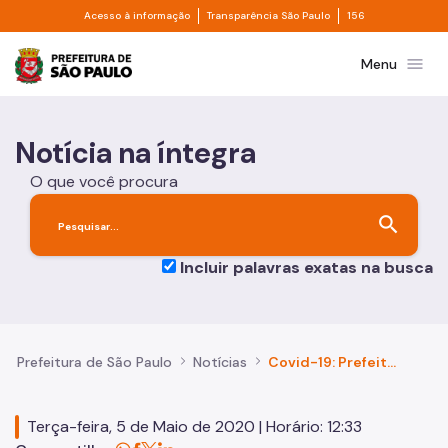
Divisor de acesso à informação
Divisor de transpa
Pular para o Conteúdo principal
Acesso à informação
Transparência São Paulo
156
Prefeitura de São Paulo
menu
Menu
Notícia na íntegra
O que você procura
search
Incluir palavras exatas na busca
Prefeitura de São Paulo
Notícias
Covid-19: Prefeitura instala faixas educativas no Jabaquara
Terça-feira, 5 de Maio de 2020 | Horário: 12:33