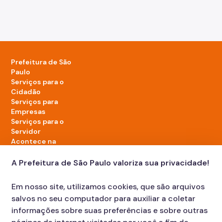
Prefeitura de São
Paulo
Serviços para o
Cidadão
Serviços para
Empresas
Serviços para o
Servidor
Acontece na
cidade
A Prefeitura de São Paulo valoriza sua privacidade!
LinkedIn da Prefeitura de São Paulo
TikTok da Prefeitura de São Paulo
YouTube da Prefeitura de São Paulo
X da Prefeitura de São Paulo
Instagram da Prefeitura de São Paulo
Facebook da Prefeitura de São Paulo
Em nosso site, utilizamos cookies, que são arquivos
Diário Oficial
salvos no seu computador para auxiliar a coletar
informações sobre suas preferências e sobre outras