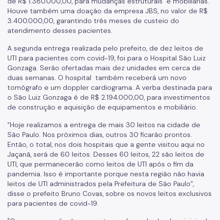
de R$ 1.380.000,00, para mudanças estruturais e mobiliárias.
Houve também uma doação da empresa JBS, no valor de R$
3.400.000,00, garantindo três meses de custeio do
atendimento desses pacientes.
A segunda entrega realizada pelo prefeito, de dez leitos de
UTI para pacientes com covid-19, foi para o Hospital São Luiz
Gonzaga. Serão ofertadas mais dez unidades em cerca de
duas semanas. O hospital também receberá um novo
tomógrafo e um doppler cardiograma. A verba destinada para
o São Luiz Gonzaga é de R$ 2.194.000,00, para investimentos
de construção e aquisição de equipamentos e mobiliário.
“Hoje realizamos a entrega de mais 30 leitos na cidade de
São Paulo. Nos próximos dias, outros 30 ficarão prontos.
Então, o total, nos dois hospitais que a gente visitou aqui no
Jaçanã, será de 60 leitos. Desses 60 leitos, 22 são leitos de
UTI, que permanecerão como leitos de UTI após o fim da
pandemia. Isso é importante porque nesta região não havia
leitos de UTI administrados pela Prefeitura de São Paulo”,
disse o prefeito Bruno Covas, sobre os novos leitos exclusivos
para pacientes de covid-19.