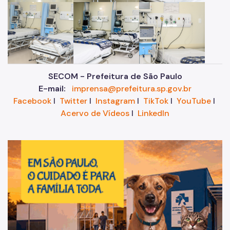
SECOM - Prefeitura de São Paulo
E-mail:
imprensa@prefeitura.sp.gov.br
Facebook
I
Twitter
I
Instagram
I
TikTok
I
YouTube
I
Acervo de Vídeos
I
LinkedIn
Im