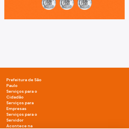
Prefeitura de São
Paulo
Serviços para o
Cidadão
Serviços para
Empresas
Serviços para o
Servidor
Acontece na