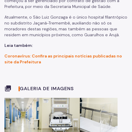
começou a ser gerenciado por contrato de gestão com a
Prefeitura, por meio da Secretaria Municipal de Saúde.
Atualmente, o São Luiz Gonzaga é o único hospital filantrópico
no subdistrito Jaçanã-Tremembé, auxiliando não só os
moradores destas regiões, mas também as pessoas que
residem em municípios próximos, como Guarulhos e Arujá.
Leia também:
Coronavírus: Confira as principais notícias publicadas no
site da Prefeitura
collections
GALERIA DE IMAGENS