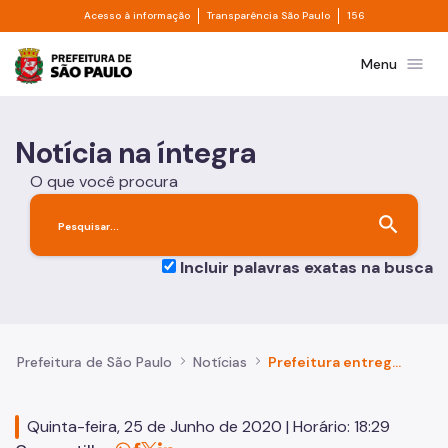
Divisor de acesso à informação
Divisor de transpa
Pular para o Conteúdo principal
Acesso à informação
Transparência São Paulo
156
Prefeitura de São Paulo
menu
Menu
Notícia na íntegra
O que você procura
search
Incluir palavras exatas na busca
Prefeitura de São Paulo
Notícias
Prefeitura entrega leitos para pacientes com covid-19 em hospitais da Zona Norte
Quinta-feira, 25 de Junho de 2020 | Horário: 18:29