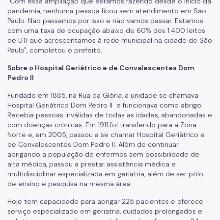
"Com essa ampliação que estamos fazendo desde o inicio da
pandemia, nenhuma pessoa ficou sem atendimento em São
Paulo
. Não passamos por isso e não vamos passar. Estamos
com uma taxa de ocupação abaixo de 60% dos 1.400 leitos
de UTI que acrescentamos à rede municipal na cidade de São
Paulo", completou o prefeito.
Sobre o Hospital Geriátrico e de Convalescentes Dom
Pedro II
Fundado em 1885, na Rua da Glória, a unidade se chamava
Hospital Geriátrico Dom Pedro II e funcionava como abrigo.
Recebia pessoas inválidas de todas as idades, abandonadas e
com doenças crônicas. Em 1911 foi transferido para a Zona
Norte e, em 2005, passou a se chamar Hospital Geriátrico e
de Convalescentes Dom Pedro II. Além de continuar
abrigando a população de enfermos sem possibilidade de
alta médica, passou a prestar assistência médica e
multidisciplinar especializada em geriatria, além de ser pólo
de ensino e pesquisa na mesma área.
Hoje tem capacidade para abrigar 225 pacientes e oferece
serviço especializado em geriatria, cuidados prolongados e