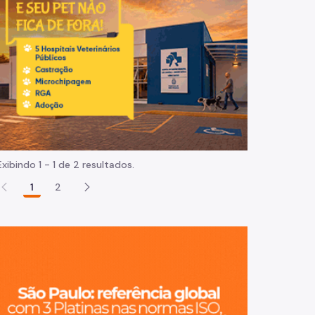
Normas e procedimentos
Exibindo 1 - 1 de 2 resultados.
1
2
São Paulo, ci