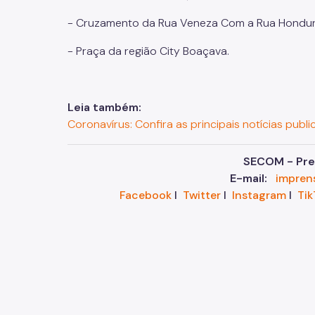
- Cruzamento da Rua Veneza Com a Rua Hondur
- Praça da região City Boaçava.
Leia também:
Coronavírus: Confira as principais notícias publi
SECOM - Pref
E-mail:
impren
Facebook
I
Twitter
I
Instagram
I
Tik