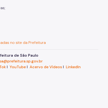
as;
cadas no site da Prefeitura
eitura de São Paulo
sa@prefeitura.sp.gov.br
Tok
I
YouTube
I
Acervo de Vídeos
I
LinkedIn