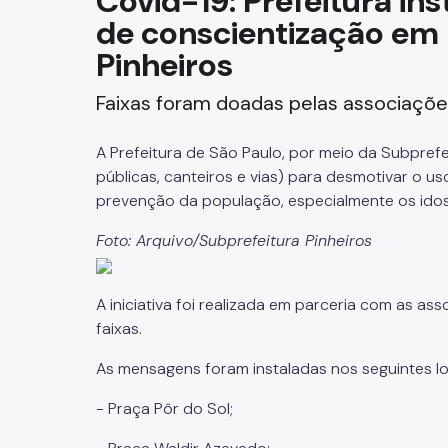
Covid-19: Prefeitura in
de conscientização em 
Fazenda
Pinheiros
Funerários e Cemiteriais
Faixas foram doadas pelas associaçõe
Mobilidade Urbana e Transport
A Prefeitura de São Paulo, por meio da Subprefei
Rua e Bairro
públicas, canteiros e vias) para desmotivar o
prevenção da população, especialmente os idos
Saúde e Bem-estar
Foto: Arquivo/Subprefeitura Pinheiros
Segurança
A iniciativa foi realizada em parceria com as 
Trabalho
faixas.
As mensagens foram instaladas nos seguintes lo
- Praça Pôr do Sol;