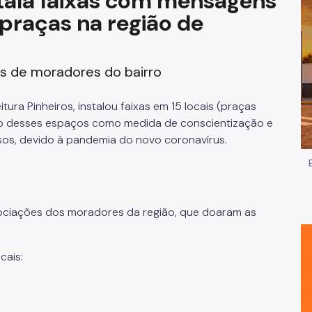
stala faixas com mensagens
praças na região de
Impostos e Taxas
Legislação
s de moradores do bairro
e
Licitações e Fornecedores
tura Pinheiros, instalou faixas em 15 locais (praças
Nota do Milhão
 uso desses espaços como medida de conscientização e
os, devido à pandemia do novo coronavírus.
Oportunidades
Programas e Benefícios
associações dos moradores da região, que doaram as
cais: