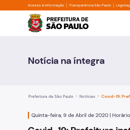
Pular para o Conteúdo principal
Divisor de acesso à informação
Divisor d
Acesso à informação
Transparência São Paulo
Legisla
Prefeitura de São Pa
Cidadão
Animais
Notícia na íntegra
Casa e Moradia
Cultura e Economia Criativa
Educação
Prefeitura de São Paulo
Notícias
Esportes e Lazer
Quinta-feira, 9 de Abril de 2020 | Horário
Família e Assistência Social