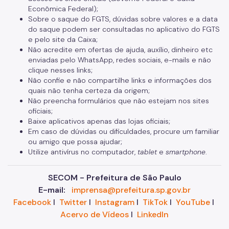
Econômica Federal);
Sobre o saque do FGTS, dúvidas sobre valores e a data
do saque podem ser consultadas no aplicativo do FGTS
e pelo site da Caixa;
Não acredite em ofertas de ajuda, auxílio, dinheiro etc
enviadas pelo WhatsApp, redes sociais, e-mails e não
clique nesses links;
Não confie e não compartilhe links e informações dos
quais não tenha certeza da origem;
Não preencha formulários que não estejam nos sites
oficiais;
Baixe aplicativos apenas das lojas oficiais;
Em caso de dúvidas ou dificuldades, procure um familiar
ou amigo que possa ajudar;
Utilize antivírus no computador,
tablet
e
smartphone
.
SECOM - Prefeitura de São Paulo
E-mail:
imprensa@prefeitura.sp.gov.br
Facebook
I
Twitter
I
Instagram
I
TikTok
I
YouTube
I
Acervo de Vídeos
I
LinkedIn