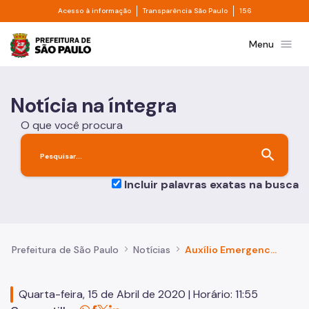
Divisor de acesso à informação
Divisor de transpa
Pular para o Conteúdo principal
Acesso à informação
Transparência São Paulo
156
Prefeitura de São Paulo
menu
Menu
Notícia na íntegra
O que você procura
search
Incluir palavras exatas na busca
Prefeitura de São Paulo
Notícias
Auxílio Emergencial: Cuidado com os golpistas virtuais
Quarta-feira, 15 de Abril de 2020 | Horário: 11:55