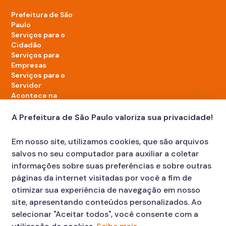
Prefeitura de São
Paulo
Serviços para o
Cidadão
Serviços para
Empresas
Serviços para o
Servidor
Acontece na
cidade
A Prefeitura de São Paulo valoriza sua privacidade!
LinkedIn da Prefeitura de São Paulo
TikTok da Prefeitura de São Paulo
YouTube da Prefeitura de São Paulo
X da Prefeitura de São Paulo
Instagram da Prefeitura de São Paulo
Facebook da Prefeitura de São Paulo
Em nosso site, utilizamos cookies, que são arquivos
Diário Oficial
salvos no seu computador para auxiliar a coletar
informações sobre suas preferências e sobre outras
páginas da internet visitadas por você a fim de
otimizar sua experiência de navegação em nosso
site, apresentando conteúdos personalizados. Ao
selecionar "Aceitar todos", você consente com a