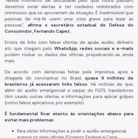
“Nesse momento de dificuldade pelo qual todos passam,
devemos estar alertas e ter cuidados redobrados com
criminosos que se aproveitam da situação. É inadmissível que
pessoas de má-fé usem uma crise grave para lesar as
pessoas”,
afirma o secretário estadual de Defesa do
Consumidor, Fernando Capez.
Envios de links com falsas ofertas de ajuda, auxílio, dinheiro
etc que chegam pelo
WhatsApp, redes sociais e e-mails
podem roubar os dados das vítimas, prejudicando-as ainda
mais.
De acordo com denúncias feitas pela imprensa, após a
chegada do coronavírus no Brasil,
quase 6 milhões de
brasileiros já acessaram links falsos
. Há notícias de que,
além do auxílio emergencial e saque do FGTS, fraudadores
têm usado outras ofertas e informações para aplicar golpes
(como falsos aplicativos, por exemplo).
É fundamental ficar atento às orientações abaixo para
evitar mais problemas:
Para obter informações e pedir o auxílio emergencial,
acesse os sites oficiais (Governo Federal e Caixa