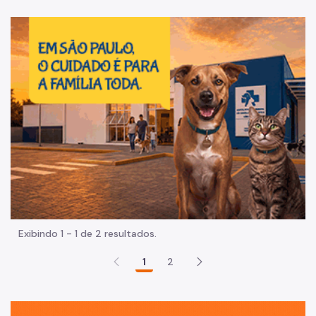
Im
Exibindo 1 - 1 de 2 resultados.
1
2
Sã