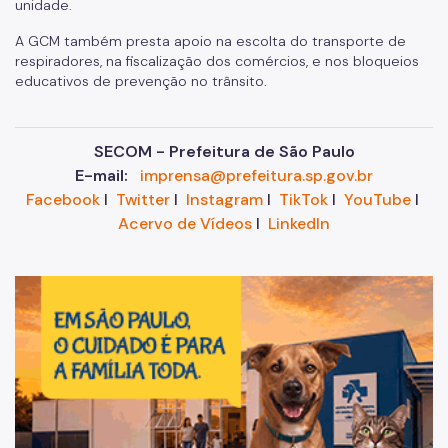
unidade.
A GCM também presta apoio na escolta do transporte de
respiradores, na fiscalização dos comércios, e nos bloqueios
educativos de prevenção no trânsito.
SECOM - Prefeitura de São Paulo
E-mail:
imprensa@prefeitura.sp.gov.br
Facebook
I
Twitter
I
Instagram
I
TikTok
I
YouTube
I
Acervo de Vídeos
I
LinkedIn
Im