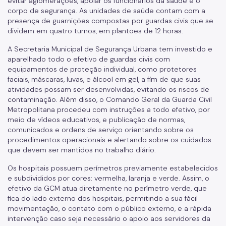
evitar aglomerações, apoiar os funcionários da saúde e o
corpo de segurança. As unidades de saúde contam com a
presença de guarnições compostas por guardas civis que se
dividem em quatro turnos, em plantões de 12 horas.
A Secretaria Municipal de Segurança Urbana tem investido e
aparelhado todo o efetivo de guardas civis com
equipamentos de proteção individual, como protetores
faciais, máscaras, luvas, e álcool em gel, a fim de que suas
atividades possam ser desenvolvidas, evitando os riscos de
contaminação. Além disso, o Comando Geral da Guarda Civil
Metropolitana procedeu com instruções a todo efetivo, por
meio de vídeos educativos, e publicação de normas,
comunicados e ordens de serviço orientando sobre os
procedimentos operacionais e alertando sobre os cuidados
que devem ser mantidos no trabalho diário.
Os hospitais possuem perímetros previamente estabelecidos
e subdivididos por cores: vermelha, laranja e verde. Assim, o
efetivo da GCM atua diretamente no perímetro verde, que
fica do lado externo dos hospitais, permitindo a sua fácil
movimentação, o contato com o público externo, e a rápida
intervenção caso seja necessário o apoio aos servidores da