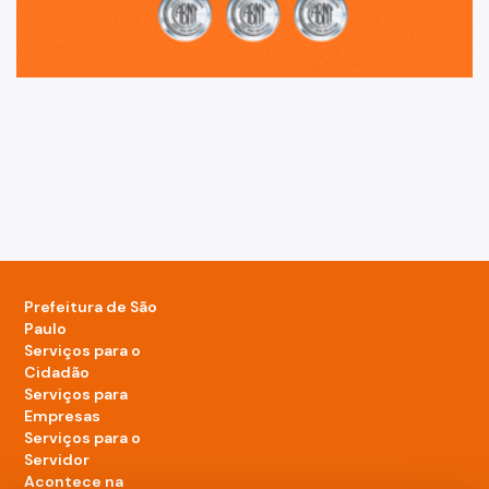
Prefeitura de São
Paulo
Serviços para o
Cidadão
Serviços para
Empresas
Serviços para o
Servidor
Acontece na