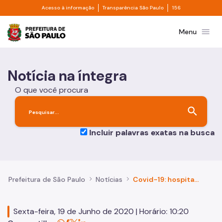
Divisor de acesso à informação
Divisor de transpa
Pular para o Conteúdo principal
Acesso à informação
Transparência São Paulo
156
Prefeitura de São Paulo
menu
Menu
Notícia na íntegra
O que você procura
search
Incluir palavras exatas na busca
Prefeitura de São Paulo
Notícias
Covid-19: hospitais de campanha contam com proteção da Guarda Civil Metropolitana
Sexta-feira, 19 de Junho de 2020 | Horário: 10:20