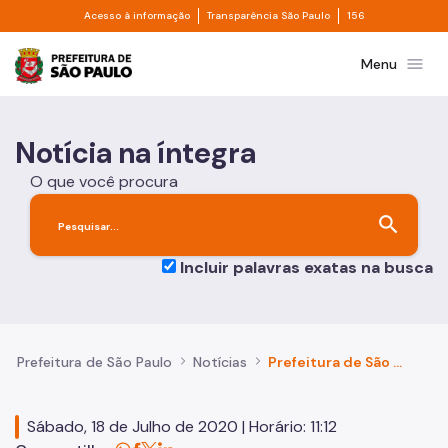
Divisor de acesso à informação
Divisor de transpa
Pular para o Conteúdo principal
Acesso à informação
Transparência São Paulo
156
Prefeitura de São Paulo
menu
Menu
Notícia na íntegra
O que você procura
search
Incluir palavras exatas na busca
Prefeitura de São Paulo
Notícias
Prefeitura de São Paulo firma termo de compromisso para reabertura do setor de comércio ambulante e artesanato
Sábado, 18 de Julho de 2020 | Horário: 11:12