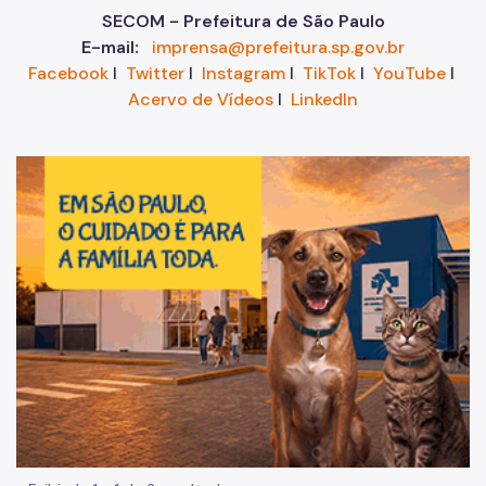
SECOM - Prefeitura de São Paulo
E-mail:
imprensa@prefeitura.sp.gov.br
Facebook
I
Twitter
I
Instagram
I
TikTok
I
YouTube
I
Acervo de Vídeos
I
LinkedIn
Im