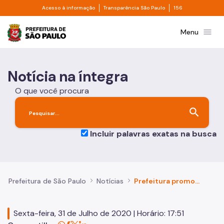
Divisor de acesso à informação
Divisor de transpa
Pular para o Conteúdo principal
Acesso à informação
Transparência São Paulo
156
Prefeitura de São Paulo
menu
Menu
Notícia na íntegra
O que você procura
search
Incluir palavras exatas na busca
Prefeitura de São Paulo
Notícias
Prefeitura promove III Semana Municipal da Primeira Infância
Sexta-feira, 31 de Julho de 2020 | Horário: 17:51