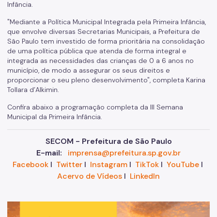
Infância.
"Mediante a Política Municipal Integrada pela Primeira Infância,
que envolve diversas Secretarias Municipais, a Prefeitura de
São Paulo tem investido de forma prioritária na consolidação
de uma política pública que atenda de forma integral e
integrada as necessidades das crianças de 0 a 6 anos no
município, de modo a assegurar os seus direitos e
proporcionar o seu pleno desenvolvimento", completa
Karina
Tollara d’Alkimin.
Confira abaixo a programação completa da III Semana
Municipal da Primeira Infância.
SECOM - Prefeitura de São Paulo
E-mail:
imprensa@prefeitura.sp.gov.br
Facebook
I
Twitter
I
Instagram
I
TikTok
I
YouTube
I
Acervo de Vídeos
I
LinkedIn
Im