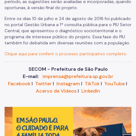
período, as sugestões serão avaliadas e incorporadas, quando
oportunas, à versão final do projeto.
Entre os dias 10 de julho e 24 de agosto de 2018 foi publicado
no portal Gestão Urbana a 1ª consulta pública para o PIU Setor
Central, que apresentou o diagnóstico socioterritorial e o
programa de interesse público do projeto. Essa fase do PIU
também foi debatida em diversas reuniões com a população.
Clique aqui para conferir o processo participativo completo.
SECOM - Prefeitura de São Paulo
E-mail:
imprensa@prefeitura.sp.gov.br
Facebook
I
Twitter
I
Instagram
I
TikTok
I
YouTube
I
Acervo de Vídeos
I
LinkedIn
Im