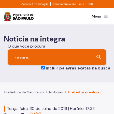
Divisor de acesso à informação
Divisor de transpa
Pular para o Conteúdo principal
Acesso à informação
Transparência São Paulo
156
Prefeitura de São Paulo
menu
Menu
Notícia na íntegra
O que você procura
search
Incluir palavras exatas na busca
Prefeitura de São Paulo
Notícias
Prefeitura realiza terceira audiência pública para discutir PIU Setor Central
Terça-feira, 30 de Julho de 2019 | Horário: 17:33