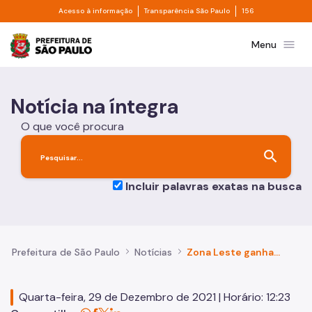
Divisor de acesso à informação
Divisor de transpa
Pular para o Conteúdo principal
Acesso à informação
Transparência São Paulo
156
Prefeitura de São Paulo
menu
Menu
Notícia na íntegra
O que você procura
search
Incluir palavras exatas na busca
Prefeitura de São Paulo
Notícias
Zona Leste ganha mais uma estação da Linha 15 – Prata do Metrô
Quarta-feira, 29 de Dezembro de 2021 | Horário: 12:23