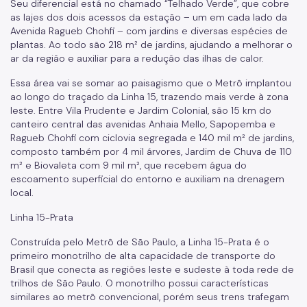
Seu diferencial está no chamado “Telhado Verde”, que cobre
as lajes dos dois acessos da estação – um em cada lado da
Avenida Ragueb Chohfi – com jardins e diversas espécies de
plantas. Ao todo são 218 m² de jardins, ajudando a melhorar o
ar da região e auxiliar para a redução das ilhas de calor.
Essa área vai se somar ao paisagismo que o Metrô implantou
ao longo do traçado da Linha 15, trazendo mais verde à zona
leste. Entre Vila Prudente e Jardim Colonial, são 15 km do
canteiro central das avenidas Anhaia Mello, Sapopemba e
Ragueb Chohfi com ciclovia segregada e 140 mil m² de jardins,
composto também por 4 mil árvores, Jardim de Chuva de 110
m² e Biovaleta com 9 mil m², que recebem água do
escoamento superficial do entorno e auxiliam na drenagem
local.
Linha 15-Prata
Construída pelo Metrô de São Paulo, a Linha 15-Prata é o
primeiro monotrilho de alta capacidade de transporte do
Brasil que conecta as regiões leste e sudeste à toda rede de
trilhos de São Paulo. O monotrilho possui características
similares ao metrô convencional, porém seus trens trafegam