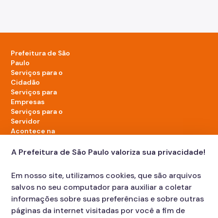
Prefeitura de São
Paulo
Serviços para o
Cidadão
Serviços para
Empresas
Serviços para o
Servidor
Acontece na
cidade
A Prefeitura de São Paulo valoriza sua privacidade!
LinkedIn da Prefeitura de São Paulo
TikTok da Prefeitura de São Paulo
YouTube da Prefeitura de São Paulo
X da Prefeitura de São Paulo
Instagram da Prefeitura de São Paulo
Facebook da Prefeitura de São Paulo
Em nosso site, utilizamos cookies, que são arquivos
Diário Oficial
salvos no seu computador para auxiliar a coletar
informações sobre suas preferências e sobre outras
páginas da internet visitadas por você a fim de