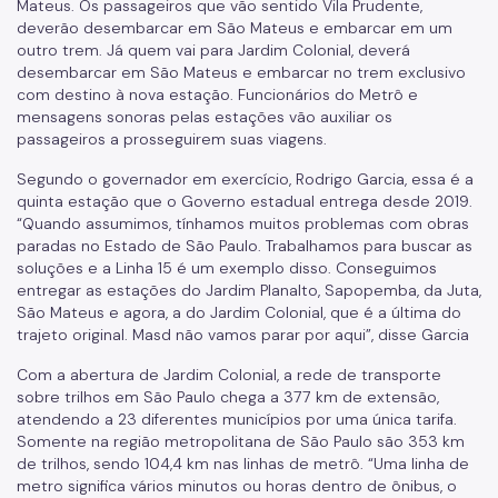
Mateus. Os passageiros que vão sentido Vila Prudente,
deverão desembarcar em São Mateus e embarcar em um
outro trem. Já quem vai para Jardim Colonial, deverá
desembarcar em São Mateus e embarcar no trem exclusivo
com destino à nova estação. Funcionários do Metrô e
mensagens sonoras pelas estações vão auxiliar os
passageiros a prosseguirem suas viagens.
Segundo o governador em exercício, Rodrigo Garcia, essa é a
quinta estação que o Governo estadual entrega desde 2019.
“Quando assumimos, tínhamos muitos problemas com obras
paradas no Estado de São Paulo. Trabalhamos para buscar as
soluções e a Linha 15 é um exemplo disso. Conseguimos
entregar as estações do Jardim Planalto, Sapopemba, da Juta,
São Mateus e agora, a do Jardim Colonial, que é a última do
trajeto original. Masd não vamos parar por aqui”, disse Garcia
Com a abertura de Jardim Colonial, a rede de transporte
sobre trilhos em São Paulo chega a 377 km de extensão,
atendendo a 23 diferentes municípios por uma única tarifa.
Somente na região metropolitana de São Paulo são 353 km
de trilhos, sendo 104,4 km nas linhas de metrô. “Uma linha de
metro significa vários minutos ou horas dentro de ônibus, o