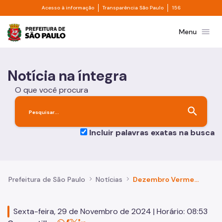
Divisor de acesso à informação
Divisor de transpa
Pular para o Conteúdo principal
Acesso à informação
Transparência São Paulo
156
Prefeitura de São Paulo
menu
Menu
Notícia na íntegra
O que você procura
search
Incluir palavras exatas na busca
Prefeitura de São Paulo
Notícias
Dezembro Vermelho: cidade de São Paulo reduz em 55% o número de novas infecções por HIV em 7 anos
Sexta-feira, 29 de Novembro de 2024 | Horário: 08:53