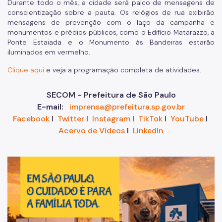
Durante todo o mês, a cidade será palco de mensagens de
conscientização sobre a pauta. Os relógios de rua exibirão
mensagens de prevenção com o laço da campanha e
monumentos e prédios públicos, como o Edifício Matarazzo, a
Ponte Estaiada e o Monumento às Bandeiras estarão
iluminados em vermelho.
Clique aqui
e veja a programação completa de atividades.
SECOM - Prefeitura de São Paulo
E-mail:
imprensa@prefeitura.sp.gov.br
Facebook
I
Twitter
I
Instagram
I
TikTok
I
YouTube
I
Acervo de Vídeos
I
LinkedIn
Im