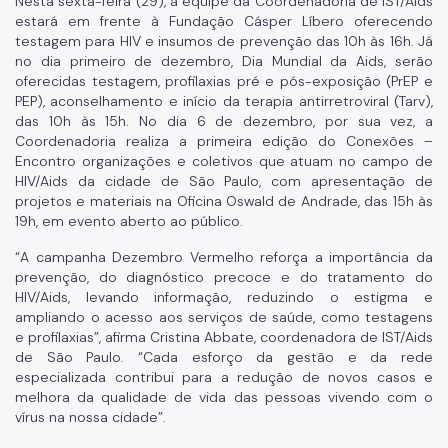
Nesta sexta-feira (29), a equipe da Coordenadoria de IST/Aids
estará em frente à Fundação Cásper Líbero oferecendo
testagem para HIV e insumos de prevenção das 10h às 16h. Já
no dia primeiro de dezembro, Dia Mundial da Aids, serão
oferecidas testagem, profilaxias pré e pós-exposição (PrEP e
PEP), aconselhamento e início da terapia antirretroviral (Tarv),
das 10h às 15h. No dia 6 de dezembro, por sua vez, a
Coordenadoria realiza a primeira edição do Conexões –
Encontro organizações e coletivos que atuam no campo de
HIV/Aids da cidade de São Paulo, com apresentação de
projetos e materiais na Oficina Oswald de Andrade, das 15h às
19h, em evento aberto ao público.
“A campanha Dezembro Vermelho reforça a importância da
prevenção, do diagnóstico precoce e do tratamento do
HIV/Aids, levando informação, reduzindo o estigma e
ampliando o acesso aos serviços de saúde, como testagens
e profilaxias”, afirma Cristina Abbate, coordenadora de IST/Aids
de São Paulo. “Cada esforço da gestão e da rede
especializada contribui para a redução de novos casos e
melhora da qualidade de vida das pessoas vivendo com o
vírus na nossa cidade”.