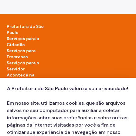
Prefeitura de São
Paulo
Serviços para o
Cidadão
Serviços para
Empresas
Serviços para o
Servidor
Acontece na
cidade
A Prefeitura de São Paulo valoriza sua privacidade!
LinkedIn da Prefeitura de São Paulo
TikTok da Prefeitura de São Paulo
YouTube da Prefeitura de São Paulo
X da Prefeitura de São Paulo
Instagram da Prefeitura de São Paulo
Facebook da Prefeitura de São Paulo
Em nosso site, utilizamos cookies, que são arquivos
Diário Oficial
salvos no seu computador para auxiliar a coletar
informações sobre suas preferências e sobre outras
páginas da internet visitadas por você a fim de
otimizar sua experiência de navegação em nosso