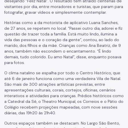
desejando “Feliz Natal”. O resultado tem atraído centenas de
visitantes por dia, entre moradores e turistas, que param para
fotografar, gravar vídeos e simplesmente contemplar.
Histórias como a da motorista de aplicativo Luana Sanches,
de 27 anos, se repetem no local. “Passei outro dia, adorei e fiz
questão de trazer toda a família. Está muito lindo, ilumina a
vida das pessoas e o coração da gente”, contou, ao lado do
marido, dos filhos e da mãe. Crianças como Ana Beatriz, de 9
anos, também não escondem o encantamento. “É lindo
demais, tudo colorido. Eu amo Natal”, disse, enquanto posava
para fotos.
O clima natalino se espalha por todo o Centro Histórico, que
até 6 de janeiro funciona como uma verdadeira Vila de Natal.
São mais de 300 atrações artísticas previstas, entre
apresentações culturais, corais, cortejos, oficinas, cenários
interativos e atividades para crianças. Prédios históricos como
a Catedral da Sé, o Theatro Municipal, os Correios e o Pátio do
Colégio recebem projeções mapeadas, com nove sessões
diárias, das 19h20 às 21h40.
Outros espaços também se destacam. No Largo São Bento,