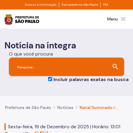
Divisor de acesso à informação
Divisor de transpa
Pular para o Conteúdo principal
Acesso à informação
Transparência São Paulo
156
Prefeitura de São Paulo
menu
Menu
Notícia na íntegra
O que você procura
search
Incluir palavras exatas na busca
Prefeitura de São Paulo
Notícias
Natal Iluminado reúne cenários monumentais, projeções mapeadas, ônibus decorados e mais de 300 atrações até 6 de janeiro
Sexta-feira, 19 de Dezembro de 2025 | Horário: 13:01