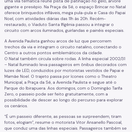
uma vila temática reúne pista de patinação no gelo, árvore
gigante e presépio. Na Praça da Sé, o espaço Brincar no Natal
oferece brinquedos infláveis, mega pula-pula e Casa do Papai
Noel, com atividades diárias das 11h às 20h. Recém-
restaurado, o Viaduto Santa Ifigênia passou a integrar o
circuito com arcos iluminados, guirlandas e painéis especiais.
A Avenida Paulista ganhou arcos de luz que percorrem
trechos da via e integram o circuito natalino, conectando o
Centro a outros pontos emblemáticos da cidade.
O Natal também circula sobre rodas. A linha especial 2002/31
– Natal Iluminado leva passageiros em ônibus decorados com
luzes de LED, conduzidos por motoristas vestidos de Papai e
Mamãe Noel. O trajeto passa por ícones como o Theatro
Municipal, a Praça da Sé, a Avenida Paulista e segue até o
Parque do Ibirapuera. Aos domingos, com o Domingão Tarifa
Zero, o passeio pode ser feito gratuitamente, com a
possibilidade de descer ao longo do percurso para explorar
os cenários.
“É um passeio diferente, as pessoas se surpreendem, tiram
fotos, elogiam”, resume o motorista Vitor Ansanello Pascoal,
que conduz uma das linhas especiais. Passageiros também se