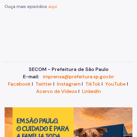
Ouça mais episódios
aqui
SECOM - Prefeitura de São Paulo
E-mail:
imprensa@prefeitura.sp.gov.br
Facebook
I
Twitter
I
Instagram
I
TikTok
I
YouTube
I
Acervo de Vídeos
I
LinkedIn
Im