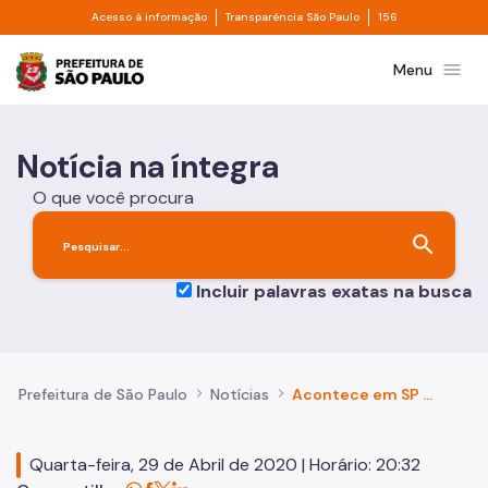
Divisor de acesso à informação
Divisor de transpa
Pular para o Conteúdo principal
Acesso à informação
Transparência São Paulo
156
Prefeitura de São Paulo
menu
Menu
Notícia na íntegra
O que você procura
search
Incluir palavras exatas na busca
Prefeitura de São Paulo
Notícias
Acontece em SP #45 - Coronavírus: Animais de estimação
Quarta-feira, 29 de Abril de 2020 | Horário: 20:32