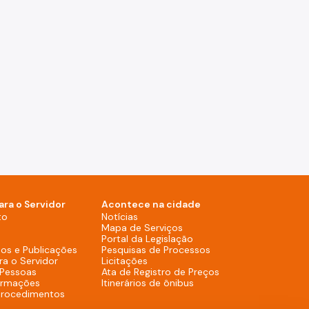
ara o Servidor
Acontece na cidade
Notícias (Rodapé - Desktop)
to
Notícias
Mapa de Serviços (Rodapé 
Mapa de Serviços
Portal da Legislação (Ro
Portal da Legislação
Pesquisas de Process
os e Publicações
Pesquisas de Processos
Licitações (Rodapé - Desktop)
ra o Servidor
Licitações
Ata de Registro de
 Pessoas
Ata de Registro de Preços
Itinerários de ônibus (R
ormações
Itinerários de ônibus
procedimentos