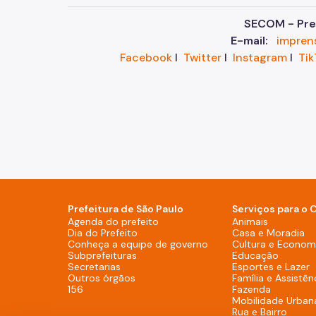
SECOM - Pref
E-mail:
impren
Facebook
I
Twitter
I
Instagram
I
Tik
Prefeitura de São Paulo
Serviços para o 
Agenda do prefeito (Rodapé - De
Agenda do prefeito
Animais
Dia do Prefeito (Rodapé - Desktop)
Dia do Prefeito
Casa e Moradia
Conheça a equipe de g
Conheça a equipe de governo
Cultura e Economi
Subprefeituras (Rodapé - Desktop)
Subprefeituras
Educação
Secretarias (Rodapé - Desktop)
Secretarias
Esportes e Lazer
Outros órgãos (Rodapé - Desktop)
Outros órgãos
Família e Assistên
156 (Rodapé - Desktop)
156
Fazenda
Mobilidade Urban
Rua e Bairro