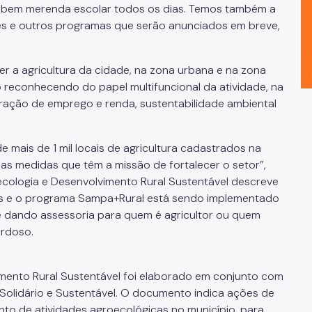
cebem merenda escolar todos os dias. Temos também a
ntes e outros programas que serão anunciados em breve,
er a agricultura da cidade, na zona urbana e na zona
 o reconhecendo do papel multifuncional da atividade, na
ração de emprego e renda, sustentabilidade ambiental
de mais de 1 mil locais de agricultura cadastrados na
ias medidas que têm a missão de fortalecer o setor”,
oecologia e Desenvolvimento Rural Sustentável descreve
os e o programa Sampa+Rural está sendo implementado
 dando assessoria para quem é agricultor ou quem
ardoso.
imento Rural Sustentável foi elaborado em conjunto com
Solidário e Sustentável. O documento indica ações de
nto de atividades agroecológicas no município, para