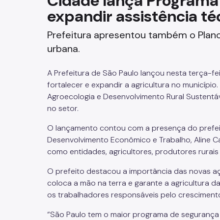
Cidade lança Programa
expandir assistência té
Fazenda
Prefeitura apresentou também o Plano R
Funerários e Cemiteriais
urbana.
Mobilidade Urbana e Transport
A Prefeitura de São Paulo lançou nesta terça-f
Rua e Bairro
fortalecer e expandir a agricultura no municípi
Agroecologia e Desenvolvimento Rural Sustentáv
Saúde e Bem-estar
no setor.
O lançamento contou com a presença do prefeit
Segurança
Desenvolvimento Econômico e Trabalho, Aline C
como entidades, agricultores, produtores rurai
Trabalho
O prefeito destacou a importância das novas a
coloca a mão na terra e garante a agricultura
os trabalhadores responsáveis pelo crescimento
“São Paulo tem o maior programa de segurança a