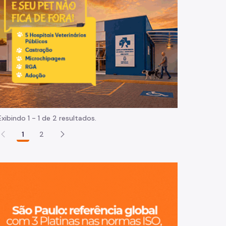
Normas e procedimentos
Exibindo 1 - 1 de 2 resultados.
1
2
São Paulo, ci