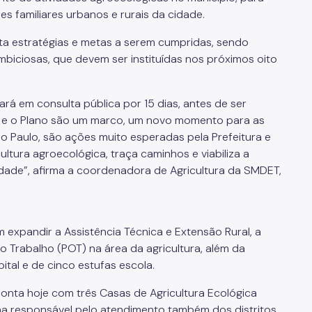
es familiares urbanos e rurais da cidade.
nta estratégias e metas a serem cumpridas, sendo
biciosas, que devem ser instituídas nos próximos oito
cará em consulta pública por 15 dias, antes de ser
 e o Plano são um marco, um novo momento para as
São Paulo, são ações muito esperadas pela Prefeitura e
ultura agroecológica, traça caminhos e viabiliza a
dade”, afirma a coordenadora de Agricultura da SMDET,
expandir a Assistência Técnica e Extensão Rural, a
 Trabalho (POT) na área da agricultura, além da
ital e de cinco estufas escola.
onta hoje com três Casas de Agricultura Ecológica
tima responsável pelo atendimento também dos distritos