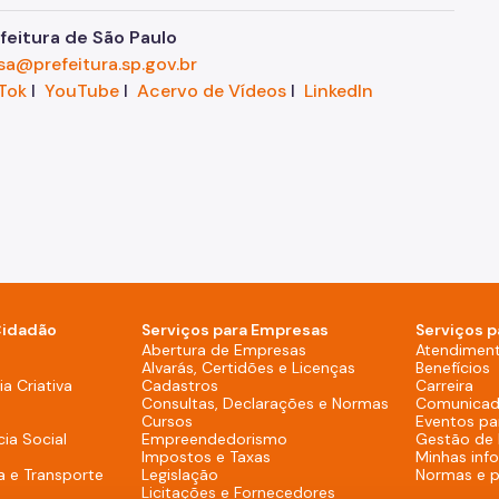
eitura de São Paulo
sa@prefeitura.sp.gov.br
Tok
I
YouTube
I
Acervo de Vídeos
I
LinkedIn
Cidadão
Serviços para Empresas
Serviços p
sktop)
Abertura de Empresas
Atendimen
Alvarás, Certidões e Licenças
Benefícios
overno (Rodapé - Desktop)
a Criativa
Cadastros
Carreira
Consultas, Declarações e Normas
Comunicad
Cursos
Eventos pa
cia Social
Empreendedorismo
Gestão de
Impostos e Taxas
Minhas inf
a e Transporte
Legislação
Normas e 
Licitações e Fornecedores