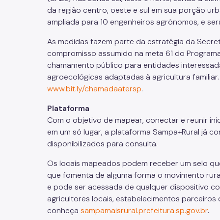
da região centro, oeste e sul em sua porção urb
ampliada para 10 engenheiros agrônomos, e será 
As medidas fazem parte da estratégia da Secreta
compromisso assumido na meta 61 do Programa d
chamamento público para entidades interessada
agroecológicas adaptadas à agricultura familiar
www.bit.ly/chamadaatersp
.
Plataforma
Com o objetivo de mapear, conectar e reunir inic
em um só lugar, a plataforma Sampa+Rural já co
disponibilizados para consulta.
Os locais mapeados podem receber um selo que
que fomenta de alguma forma o movimento rural d
e pode ser acessada de qualquer dispositivo c
agricultores locais, estabelecimentos parceiros 
conheça
sampamaisrural.prefeitura.sp.gov.br
.