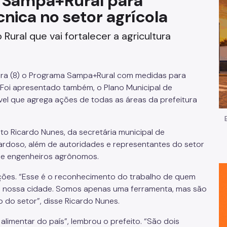
 Sampa+Rural para
cnica no setor agrícola
Impostos e Taxas
ural que vai fortalecer a agricultura
Legislação
e
Licitações e Fornecedores
eira (8) o Programa Sampa+Rural com medidas para
Nota do Milhão
o. Foi apresentado também, o Plano Municipal de
el que agrega ações de todas as áreas da prefeitura
Oportunidades
o Ricardo Nunes, da secretária municipal de
Programas e Benefícios
ardoso, além de autoridades e representantes do setor
s e engenheiros agrônomos.
ções. “Esse é o reconhecimento do trabalho de quem
 da nossa cidade. Somos apenas uma ferramenta, mas são
 do setor”, disse Ricardo Nunes.
limentar do país”, lembrou o prefeito. “São dois