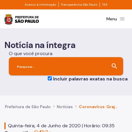
Divisor de acesso à informação
Divisor de transpa
Pular para o Conteúdo principal
Acesso à informação
Transparência São Paulo
156
Prefeitura de São Paulo
menu
Menu
Notícia na íntegra
O que você procura
search
Incluir palavras exatas na busca
Prefeitura de São Paulo
Notícias
Coronavírus: Grajaú recebe ação de conscientização
Quinta-feira, 4 de Junho de 2020 | Horário: 09:35