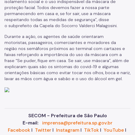
isolamento social e o uso indispensável da máscara de
proteção facial. Todos devemos fazer a nossa parte
permanecendo em casa e, se for sair, use a máscara
respeitando todas as medidas de segurança”, disse
o subprefeito da Capela do Socorro
Valderci
Malagosini
.
Durante a ação, o
s agentes d
e
saúde orientaram
motoristas
,
passageiros,
comerciantes e moradores da
região
nos semáforos próximo
s
ao terminal
com cartazes e
faixas reforçando a importância do uso da máscara com a
frase “S
e
puder
,
fique em casa. S
e
sair,
use
máscara
”, além de
explicaram
quais
são os sintomas d
o
c
ovid
-19
e algumas
orientações básicas como evitar tocar nos olhos, boca e nariz,
lavar as mãos com água e sabão e o uso do álcool em gel.
SECOM - Prefeitura de São Paulo
E-mail:
imprensa@prefeitura.sp.gov.br
Facebook
I
Twitter
I
Instagram
I
TikTok
I
YouTube
I