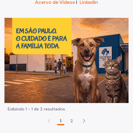
Acervo de Vídeos
I
LinkedIn
Im
Exibindo 1 - 1 de 2 resultados.
1
2