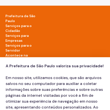
Prefeitura de São
Paulo
Serviços para o
Cidadão
Serviços para
Empresas
Serviços para o
Servidor
Acontece na
cidade
A Prefeitura de São Paulo valoriza sua privacidade!
LinkedIn da Prefeitura de São Paulo
TikTok da Prefeitura de São Paulo
YouTube da Prefeitura de São Paulo
X da Prefeitura de São Paulo
Instagram da Prefeitura de São Paulo
Facebook da Prefeitura de São Paulo
Em nosso site, utilizamos cookies, que são arquivos
Diário Oficial
salvos no seu computador para auxiliar a coletar
informações sobre suas preferências e sobre outras
páginas da internet visitadas por você a fim de
otimizar sua experiência de navegação em nosso
site, apresentando conteúdos personalizados. Ao