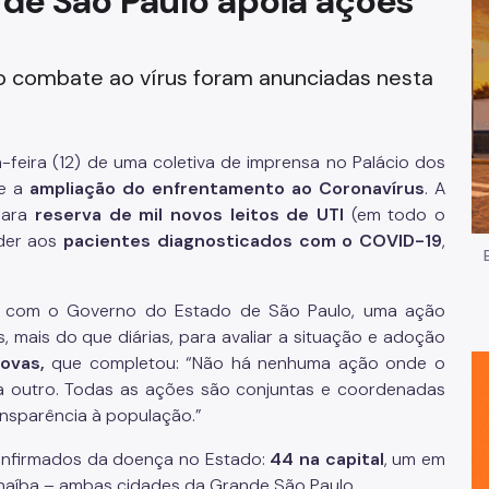
 de São Paulo apoia ações
Impostos e Taxas
do combate ao vírus foram anunciadas nesta
Legislação
e
Licitações e Fornecedores
-feira (12) de uma coletiva de imprensa no Palácio dos
Nota do Milhão
e a
ampliação do enfrentamento ao Coronavírus
. A
 para
reserva de mil novos leitos de UTI
(em todo o
Oportunidades
nder aos
pacientes diagnosticados com o COVID-19
,
Programas e Benefícios
ado com o Governo do Estado de São Paulo, uma ação
 mais do que diárias, para avaliar a situação e adoção
ovas,
que completou: “Não há nenhuma ação onde o
ara outro. Todas as ações são conjuntas e coordenadas
ansparência à população.”
onfirmados da doença no Estado:
44 na capital
, um em
naíba – ambas cidades da Grande São Paulo.