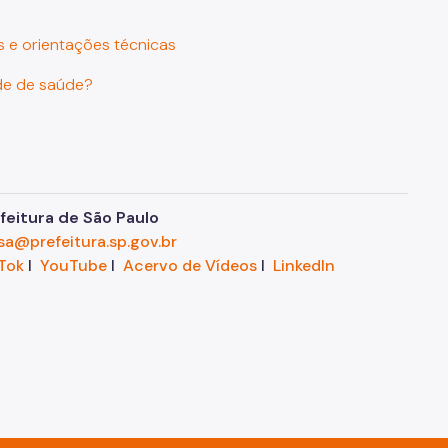
s e orientações técnicas
de de saúde?
eitura de São Paulo
sa@prefeitura.sp.gov.br
Tok
I
YouTube
I
Acervo de Vídeos
I
LinkedIn