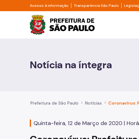
Pular para o Conteúdo principal
Divisor de acesso à informação
Divisor d
Acesso à informação
Transparência São Paulo
Legisla
Prefeitura de São Pa
Cidadão
Animais
Notícia na íntegra
Casa e Moradia
Cultura e Economia Criativa
Educação
Prefeitura de São Paulo
Notícias
Esportes e Lazer
Quinta-feira, 12 de Março de 2020 | Horá
Família e Assistência Social