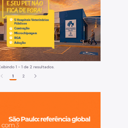
Normas e procedimentos
Exibindo 1 - 1 de 2 resultados.
1
2
São Paulo, ci