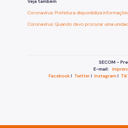
Veja também
Coronavírus: Prefeitura disponibiliza informaçõe
Coronavírus: Quando devo procurar uma unida
SECOM - Pref
E-mail:
impren
Facebook
I
Twitter
I
Instagram
I
Tik