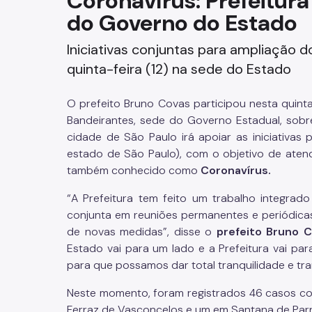
Coronavírus: Prefeitura
do Governo do Estado
Fazenda
Iniciativas conjuntas para ampliação 
Funerários e Cemiteriais
quinta-feira (12) na sede do Estado
Mobilidade Urbana e Transport
O prefeito Bruno Covas participou nesta quinta
Rua e Bairro
Bandeirantes, sede do Governo Estadual, sobr
cidade de São Paulo irá apoiar as iniciativas
Saúde e Bem-estar
estado de São Paulo), com o objetivo de ate
também conhecido como
Coronavírus.
Segurança
“A Prefeitura tem feito um trabalho integr
conjunta em reuniões permanentes e periódicas,
Trabalho
de novas medidas”, disse o
prefeito Bruno C
Estado vai para um lado e a Prefeitura vai p
para que possamos dar total tranquilidade e tr
Neste momento, foram registrados 46 casos c
Ferraz de Vasconcelos e um em Santana de Par