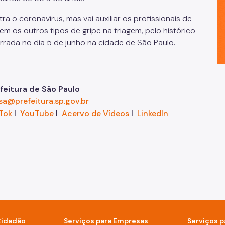
tra o coronavírus
, mas vai auxiliar os profissionais de
m os outros tipos de gripe na triagem, pelo histórico
rrada no dia
5 de junho
na cidade de São Paulo.
eitura de São Paulo
sa@prefeitura.sp.gov.br
Tok
I
YouTube
I
Acervo de Vídeos
I
LinkedIn
Cidadão
Serviços para Empresas
Serviços p