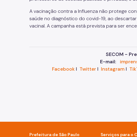
A vacinação contra a Influenza
não protege con
saúde no diagnóstico do covid-19, ao descartare
vacinal.
A campanha está prevista para ser ence
SECOM - Pref
E-mail:
impren
Facebook
I
Twitter
I
Instagram
I
Tik
Prefeitura de São Paulo
Serviços para o 