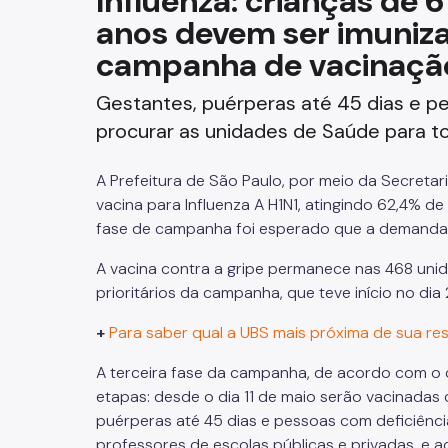
Influenza: crianças de
anos devem ser imuniza
Fazenda
campanha de vacinaçã
Funerários e Cemiteriais
Gestantes, puérperas até 45 dias e 
Mobilidade Urbana e Transport
procurar as unidades de Saúde para t
Rua e Bairro
A Prefeitura de São Paulo, por meio da Secretar
vacina para Influenza A H1N1,
atingindo 62,4% de
Saúde e Bem-estar
fase de campanha foi esperado que a demanda 
Segurança
A vacina contra a gripe permanece nas
468 unid
prioritários da campanha, que teve início no di
Trabalho
+
Para saber qual a UBS mais próxima de sua re
A
terceira fase da campanha
, de acordo com o 
etapas: desde o dia 11 de maio serão vacinadas
puérperas até 45 dias
e
pessoas com deficiênci
professores de escolas públicas
e
privadas
, e
a