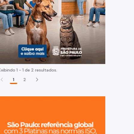
Normas e procedimentos
Exibindo 1 - 1 de 2 resultados.
1
2
São Paulo, ci