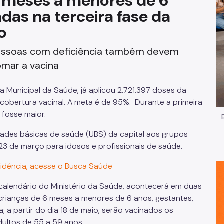
 6 meses a menores de 6
das na terceira fase da
Impostos e Taxas
o
Legislação
pessoas com deficiência também devem
e
Licitações e Fornecedores
omar a vacina
Nota do Milhão
ia Municipal da Saúde, já aplicou
2.721.397 doses
da
 cobertura vacina
l. A
meta é de 95%
. Durante a primeira
Oportunidades
fosse maior.
Programas e Benefícios
ades básicas de saúde (UBS) da capital
aos grupos
a 23 de março para idosos e profissionais de saúde.
sidência, acesse o Busca Saúde
calendário do Ministério da Saúde, acontecerá em duas
crianças de 6 meses a menores de 6 anos
,
gestantes
,
a
; a partir do dia
18 de maio
, serão vacinados os
dultos de 55 a 59 anos
.