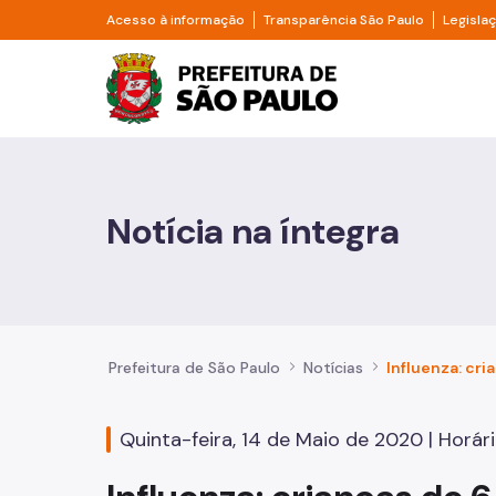
Pular para o Conteúdo principal
Divisor de acesso à informação
Divisor d
Acesso à informação
Transparência São Paulo
Legisla
Prefeitura de São Pa
Cidadão
Animais
Notícia na íntegra
Casa e Moradia
Cultura e Economia Criativa
Educação
Prefeitura de São Paulo
Notícias
Esportes e Lazer
Quinta-feira, 14 de Maio de 2020 | Horár
Família e Assistência Social