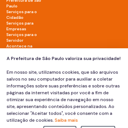
Prefeitura de São
Paulo
Serviços para o
Cidadão
Serviços para
Empresas
Serviços para o
Servidor
Acontece na
cidade
A Prefeitura de São Paulo valoriza sua privacidade!
LinkedIn da Prefeitura de São Paulo
TikTok da Prefeitura de São Paulo
YouTube da Prefeitura de São Paulo
X da Prefeitura de São Paulo
Instagram da Prefeitura de São Paulo
Facebook da Prefeitura de São Paulo
Em nosso site, utilizamos cookies, que são arquivos
Diário Oficial
salvos no seu computador para auxiliar a coletar
informações sobre suas preferências e sobre outras
páginas da internet visitadas por você a fim de
otimizar sua experiência de navegação em nosso
site, apresentando conteúdos personalizados. Ao
selecionar "Aceitar todos", você consente com a
utilização de cookies.
Saiba mais
Faça sua Solicitação
Atendimento: