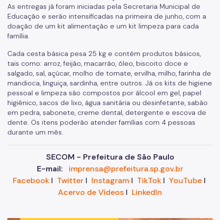
As entregas já foram iniciadas pela Secretaria Municipal de
Educação e serão intensificadas na primeira de junho, com a
doação de um kit alimentação e um kit limpeza para cada
família.
Cada cesta básica pesa 25 kg e contém produtos básicos,
tais como: arroz, feijão, macarrão, óleo, biscoito doce e
salgado, sal, açúcar, molho de tomate, ervilha, milho, farinha de
mandioca, linguiça, sardinha, entre outros. Já os kits de higiene
pessoal e limpeza são compostos por álcool em gel, papel
higiênico, sacos de lixo, água sanitária ou desinfetante, sabão
em pedra, sabonete, creme dental, detergente e escova de
dente. Os itens poderão atender famílias com 4 pessoas
durante um mês.
SECOM - Prefeitura de São Paulo
E-mail:
imprensa@prefeitura.sp.gov.br
Facebook
I
Twitter
I
Instagram
I
TikTok
I
YouTube
I
Acervo de Vídeos
I
LinkedIn