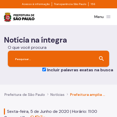
Divisor de acesso à informação
Divisor de transpa
Pular para o Conteúdo principal
Acesso à informação
Transparência São Paulo
156
Prefeitura de São Paulo
menu
Menu
Notícia na íntegra
O que você procura
search
Incluir palavras exatas na busca
Prefeitura de São Paulo
Notícias
Prefeitura amplia em mais de 70% a cobertura do cartão alimentação para estudantes da rede municipal
Sexta-feira, 5 de Junho de 2020 | Horário: 11:00