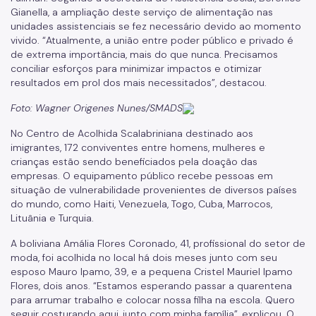
Gianella, a ampliação deste serviço de alimentação nas
unidades assistenciais se fez necessário devido ao momento
vivido. “Atualmente, a união entre poder público e privado é
de extrema importância, mais do que nunca. Precisamos
conciliar esforços para minimizar impactos e otimizar
resultados em prol dos mais necessitados”, destacou.
Foto: Wagner Origenes Nunes/SMADS
No Centro de Acolhida Scalabriniana destinado aos
imigrantes, 172 conviventes entre homens, mulheres e
crianças estão sendo beneficiados pela doação das
empresas. O equipamento público recebe pessoas em
situação de vulnerabilidade provenientes de diversos países
do mundo, como Haiti, Venezuela, Togo, Cuba, Marrocos,
Lituânia e Turquia.
A boliviana Amália Flores Coronado, 41, profissional do setor de
moda, foi acolhida no local há dois meses junto com seu
esposo Mauro Ipamo, 39, e a pequena Cristel Mauriel Ipamo
Flores, dois anos. “Estamos esperando passar a quarentena
para arrumar trabalho e colocar nossa filha na escola. Quero
seguir costurando aqui, junto com minha família”, explicou. O