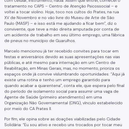
com celular, instrumento, nada. Assim que entrei, comecei o
tratamento no CAPS – Centro de Atenção Psicossocial – e
voltei a tocar violino. Hoje, toco nos cultos do Prates, na rua
XV de Novembro e no vão livre do Museu de Arte de São
Paulo (MASP) – e isso está me ajudando a ficar bem”, diz o
convivente, que teve a mão direita amputada por conta de
um acidente de trabalho em seu último emprego, uma fábrica
de pneus no município de Guarulhos.
Marcelo mencionou já ter recebido convites para tocar em
festas e aniversários devido as suas apresentações nas vias
públicas, e até mesmo para internação em um Centro de
Reabilitação, em Minas Gerais, mas, no momento, prioriza os
espaços onde já convive vislumbrando oportunidades: “Aqui já
existe uma rotina e tenho um emprego garantido para
quando acabar a quarentena”, conta ele, que espera pelo final
do período de isolamento social para assumir uma vaga de
Agente de Saúde (primeiro atendimento) em uma
Organização Não Governamental (ONG), vínculo estabelecido
por meio do CA Prates II.
Por fim, ele opina sobre as doações viabilizadas pelo Cidade
Solidária: “Eu sou ativo e recebo uns trocados por tocar meu