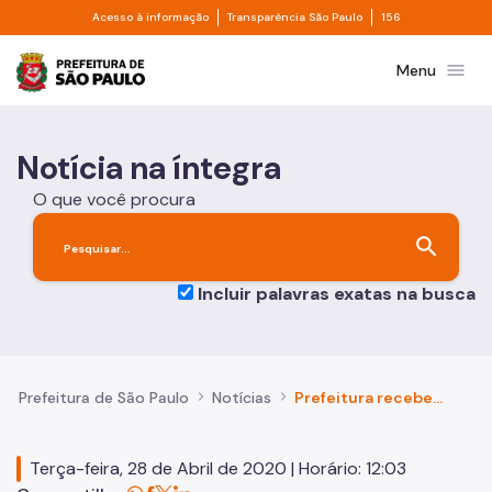
Divisor de acesso à informação
Divisor de transpa
Pular para o Conteúdo principal
Acesso à informação
Transparência São Paulo
156
Prefeitura de São Paulo
menu
Menu
Notícia na íntegra
O que você procura
search
Incluir palavras exatas na busca
Prefeitura de São Paulo
Notícias
Prefeitura recebe doação de cinco mil cafés por dia durante três meses
Terça-feira, 28 de Abril de 2020 | Horário: 12:03