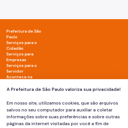
Prefeitura de São
Paulo
Serviços para o
Cidadão
Serviços para
Empresas
Serviços para o
Servidor
Acontece na
cidade
A Prefeitura de São Paulo valoriza sua privacidade!
LinkedIn da Prefeitura de São Paulo
TikTok da Prefeitura de São Paulo
YouTube da Prefeitura de São Paulo
X da Prefeitura de São Paulo
Instagram da Prefeitura de São Paulo
Facebook da Prefeitura de São Paulo
Em nosso site, utilizamos cookies, que são arquivos
Diário Oficial
salvos no seu computador para auxiliar a coletar
informações sobre suas preferências e sobre outras
páginas da internet visitadas por você a fim de