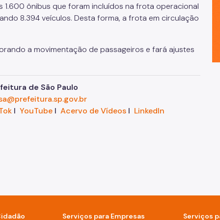
1.600 ônibus que foram incluídos na frota operacional
zando 8.394 veículos. Desta forma, a frota em circulação
rando a movimentação de passageiros e fará ajustes
eitura de São Paulo
sa@prefeitura.sp.gov.br
Tok
I
YouTube
I
Acervo de Vídeos
I
LinkedIn
Cidadão
Serviços para Empresas
Serviços p