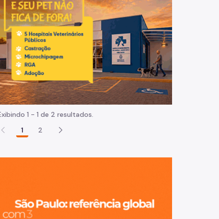
Normas e procedimentos
Exibindo 1 - 1 de 2 resultados.
1
2
São Paulo, ci