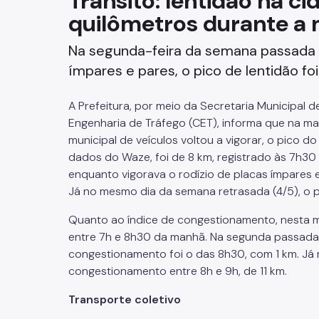
Trânsito: lentidão na ci
quilômetros durante a
Fazenda
Na segunda-feira da semana passada (1
Funerários e Cemiteriais
ímpares e pares, o pico de lentidão fo
Mobilidade Urbana e Transport
A Prefeitura, por meio da Secretaria Municipal
Rua e Bairro
Engenharia de Tráfego (CET), informa que na ma
municipal de veículos voltou a vigorar, o pico do
Saúde e Bem-estar
dados do Waze, foi de 8 km, registrado às 7h30
enquanto vigorava o rodízio de placas ímpares e 
Segurança
Já no mesmo dia da semana retrasada (4/5), o pic
Quanto ao índice de congestionamento, nesta m
Trabalho
entre 7h e 8h30 da manhã. Na segunda passada (
congestionamento foi o das 8h30, com 1 km. Já 
congestionamento entre 8h e 9h, de 11 km.
Transporte coletivo