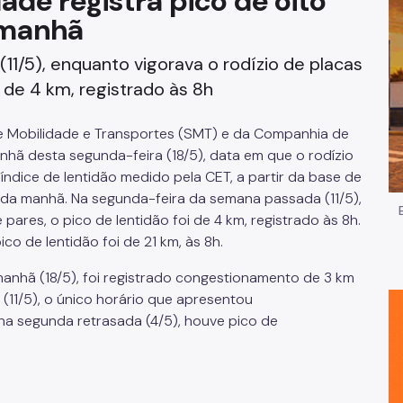
dade registra pico de oito
 manhã
Impostos e Taxas
1/5), enquanto vigorava o rodízio de placas
Legislação
i de 4 km, registrado às 8h
e
Licitações e Fornecedores
 de Mobilidade e Transportes (SMT) e da Companhia de
Nota do Milhão
nhã desta segunda-feira (18/5), data em que o rodízio
 índice de lentidão medido pela CET, a partir da base de
Oportunidades
 da manhã. Na segunda-feira da semana passada (11/5),
pares, o pico de lentidão foi de 4 km, registrado às 8h.
Programas e Benefícios
o de lentidão foi de 21 km, às 8h.
anhã (18/5), foi registrado congestionamento de 3 km
11/5), o único horário que apresentou
na segunda retrasada (4/5), houve pico de