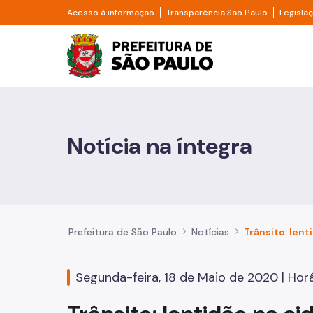
Pular para o Conteúdo principal
Divisor de acesso à informação
Divisor d
Acesso à informação
Transparência São Paulo
Legisla
Prefeitura de São Pa
Cidadão
Animais
Notícia na íntegra
Casa e Moradia
Cultura e Economia Criativa
Educação
Prefeitura de São Paulo
Notícias
Esportes e Lazer
Segunda-feira, 18 de Maio de 2020 | Horár
Família e Assistência Social