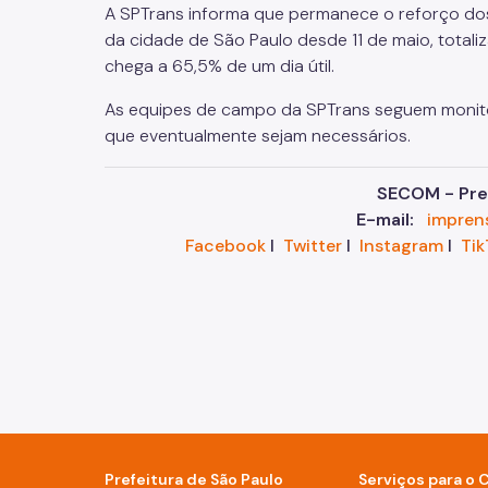
A SPTrans informa que permanece o reforço dos 
da cidade de São Paulo desde 11 de maio, totali
chega a 65,5% de um dia útil.
As equipes de campo da SPTrans seguem monito
que eventualmente sejam necessários.
SECOM - Pref
E-mail:
impren
Facebook
I
Twitter
I
Instagram
I
Tik
Prefeitura de São Paulo
Serviços para o 