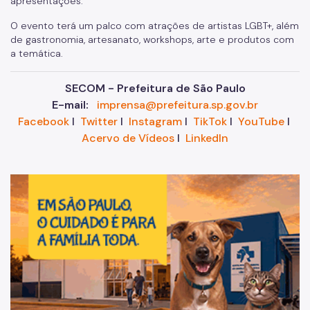
apresentações.
O evento terá um palco com atrações de artistas LGBT+, além
de gastronomia, artesanato, workshops, arte e produtos com
a temática.
SECOM - Prefeitura de São Paulo
E-mail:
imprensa@prefeitura.sp.gov.br
Facebook
I
Twitter
I
Instagram
I
TikTok
I
YouTube
I
Acervo de Vídeos
I
LinkedIn
Im