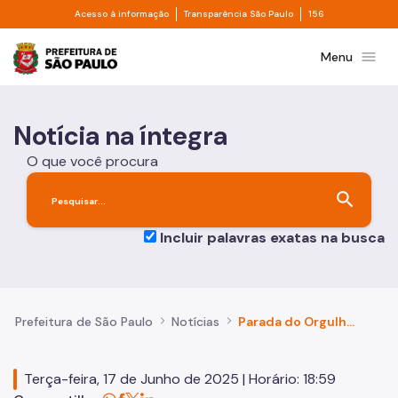
Divisor de acesso à informação
Divisor de transpa
Pular para o Conteúdo principal
Acesso à informação
Transparência São Paulo
156
Prefeitura de São Paulo
menu
Menu
Notícia na íntegra
O que você procura
search
Incluir palavras exatas na busca
Prefeitura de São Paulo
Notícias
Parada do Orgulho LGBT+ terá, pela primeira vez, área para descompressão destinada a pessoas com TEA e neurodivergentes
Terça-feira, 17 de Junho de 2025 | Horário: 18:59