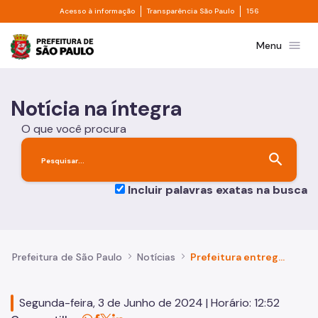
Divisor de acesso à informação
Divisor de transpa
Pular para o Conteúdo principal
Acesso à informação
Transparência São Paulo
156
Prefeitura de São Paulo
menu
Menu
Notícia na íntegra
O que você procura
search
Incluir palavras exatas na busca
Prefeitura de São Paulo
Notícias
Prefeitura entrega títulos de regularização fundiária e escrituras do Programa Propriedade Garantida em Heliópolis, na Zona Sul
Segunda-feira, 3 de Junho de 2024 | Horário: 12:52