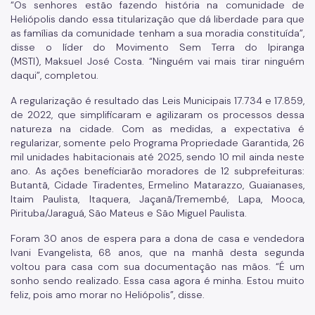
“Os senhores estão fazendo história na comunidade de
Heliópolis dando essa titularização que dá liberdade para que
as famílias da comunidade tenham a sua moradia constituída”,
disse o líder do Movimento Sem Terra do Ipiranga
(MSTI), Maksuel José Costa. “Ninguém vai mais tirar ninguém
daqui”, completou.
A regularização é resultado das Leis Municipais 17.734 e 17.859,
de 2022, que simplificaram e agilizaram os processos dessa
natureza na cidade. Com as medidas, a expectativa é
regularizar, somente pelo Programa Propriedade Garantida, 26
mil unidades habitacionais até 2025, sendo 10 mil ainda neste
ano. As ações beneficiarão moradores de 12 subprefeituras:
Butantã, Cidade Tiradentes, Ermelino Matarazzo, Guaianases,
Itaim Paulista, Itaquera, Jaçanã/Tremembé, Lapa, Mooca,
Pirituba/Jaraguá, São Mateus e São Miguel Paulista.
Foram 30 anos de espera para a dona de casa e vendedora
Ivani Evangelista, 68 anos, que na manhã desta segunda
voltou para casa com sua documentação nas mãos. “É um
sonho sendo realizado. Essa casa agora é minha. Estou muito
feliz, pois amo morar no Heliópolis”, disse.