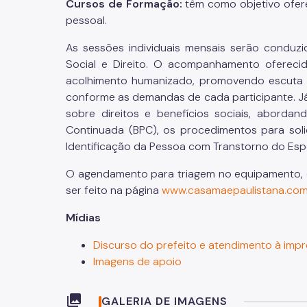
Cursos de Formação:
têm como objetivo ofer
pessoal.
As sessões individuais mensais serão conduzid
Social e Direito. O acompanhamento oferecid
acolhimento humanizado, promovendo escuta a
conforme as demandas de cada participante. Já
sobre direitos e benefícios sociais, abord
Continuada (BPC), os procedimentos para soli
Identificação da Pessoa com Transtorno do Espec
O agendamento para triagem no equipamento, qu
ser feito na página
www.casamaepaulistana.com
Mídias
Discurso do prefeito e atendimento à imp
Imagens de apoio
collections
GALERIA DE IMAGENS