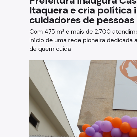
Prefeitura inaugura Ca
Itaquera e cria política
Fazenda
cuidadores de pessoas 
Funerários e Cemiteriais
Com 475 m² e mais de 2.700 atendim
Mobilidade Urbana e Transport
início de uma rede pioneira dedicada
de quem cuida
Rua e Bairro
Saúde e Bem-estar
Segurança
Trabalho