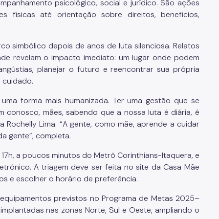
anhamento psicológico, social e jurídico. São ações
s físicas até orientação sobre direitos, benefícios,
o simbólico depois de anos de luta silenciosa. Relatos
idade revelam o impacto imediato: um lugar onde podem
angústias, planejar o futuro e reencontrar sua própria
 cuidado.
de uma forma mais humanizada. Ter uma gestão que se
conosco, mães, sabendo que a nossa luta é diária, é
ca Rochelly Lima. “A gente, como mãe, aprende a cuidar
da gente”, completa.
 17h, a poucos minutos do Metrô Corinthians-Itaquera, e
etrônico. A triagem deve ser feita no site da Casa Mãe
s e escolher o horário de preferência.
o equipamentos previstos no Programa de Metas 2025–
implantadas nas zonas Norte, Sul e Oeste, ampliando o