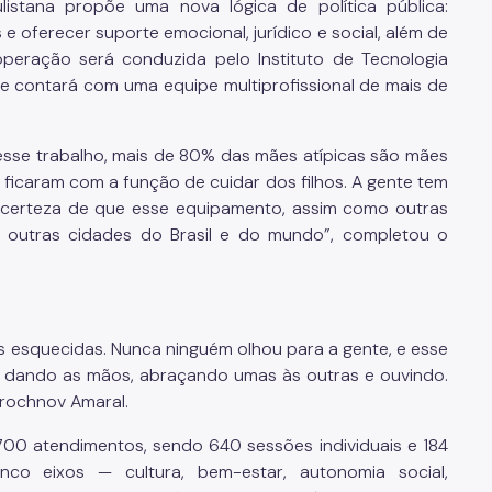
istana propõe uma nova lógica de política pública:
 oferecer suporte emocional, jurídico e social, além de
eração será conduzida pelo Instituto de Tecnologia
l, e contará com uma equipe multiprofissional de mais de
desse trabalho, mais de 80% das mães atípicas são mães
 ficaram com a função de cuidar dos filhos. A gente tem
 certeza de que esse equipamento, assim como outras
or outras cidades do Brasil e do mundo”, completou o
esquecidas. Nunca ninguém olhou para a gente, e esse
s, dando as mãos, abraçando umas às outras e ouvindo.
Prochnov Amaral.
.700 atendimentos, sendo 640 sessões individuais e 184
nco eixos — cultura, bem-estar, autonomia social,