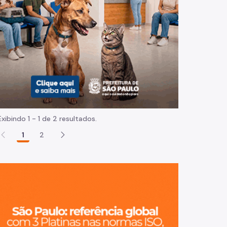
Normas e procedimentos
Exibindo 1 - 1 de 2 resultados.
1
2
São Paulo, ci