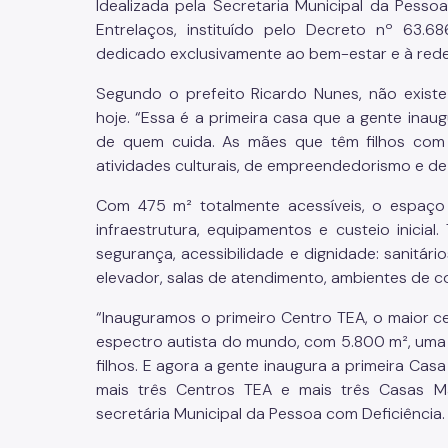
Idealizada pela Secretaria Municipal da Pess
Entrelaços, instituído pelo Decreto nº 63.6
dedicado exclusivamente ao bem-estar e à rede
Segundo o prefeito Ricardo Nunes, não exist
hoje. “Essa é a primeira casa que a gente inau
de quem cuida. As mães que têm filhos com de
atividades culturais, de empreendedorismo e de
Com 475 m² totalmente acessíveis, o espaço 
infraestrutura, equipamentos e custeio inicial
segurança, acessibilidade e dignidade: sanitário
elevador, salas de atendimento, ambientes de con
“Inauguramos o primeiro Centro TEA, o maior 
espectro autista do mundo, com 5.800 m², uma
filhos. E agora a gente inaugura a primeira Cas
mais três Centros TEA e mais três Casas Mãe
secretária Municipal da Pessoa com Deficiência