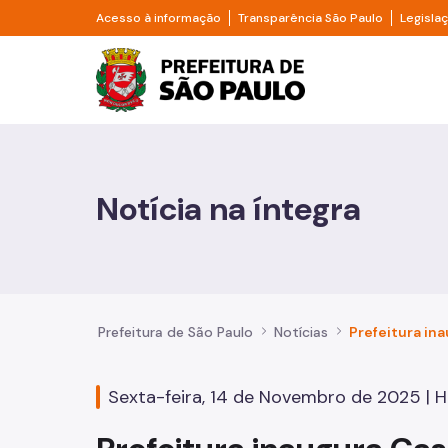
Pular para o Conteúdo principal
Divisor de acesso à informação
Divisor d
Acesso à informação
Transparência São Paulo
Legisla
Prefeitura de São Pa
Cidadão
Animais
Notícia na íntegra
Casa e Moradia
Cultura e Economia Criativa
Educação
Prefeitura de São Paulo
Notícias
Esportes e Lazer
Sexta-feira, 14 de Novembro de 2025 | Ho
Família e Assistência Social