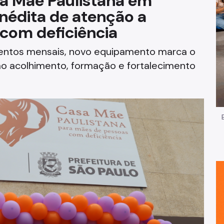
sa Mãe Paulistana em
 inédita de atenção a
Impostos e Taxas
com deficiência
Legislação
entos mensais, novo equipamento marca o
e
Licitações e Fornecedores
 ao acolhimento, formação e fortalecimento
Nota do Milhão
Oportunidades
Programas e Benefícios