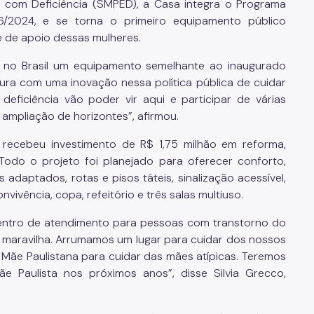
oa com Deficiência (SMPED), a Casa integra o Programa
86/2024, e se torna o primeiro equipamento público
 de apoio dessas mulheres.
e no Brasil um equipamento semelhante ao inaugurado
gura com uma inovação nessa política pública de cuidar
ficiência vão poder vir aqui e participar de várias
 ampliação de horizontes”, afirmou.
recebeu investimento de R$ 1,75 milhão em reforma,
. Todo o projeto foi planejado para oferecer conforto,
s adaptados, rotas e pisos táteis, sinalização acessível,
vivência, copa, refeitório e três salas multiuso.
centro de atendimento para pessoas com transtorno do
 maravilha. Arrumamos um lugar para cuidar dos nossos
a Mãe Paulistana para cuidar das mães atípicas. Teremos
 Paulista nos próximos anos”, disse Silvia Grecco,
.